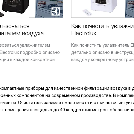
льзоваться
Как почистить увлажни
нителем воздуха
Electrolux
lux
ьзоваться увлажнителем
Как почистить увлажнитель El
Electrolux подробно описано
детально описано в инструкц
кции к каждой конкретной
каждому конкретному устрой
о компактные приборы для качественной фильтрации воздуха в 
еренных компонентов на современном производстве. В компле
ементы. Очиститель занимает мало места и отличается интуит
ет помещения площадью до 40 квадратных метров, обеспечив