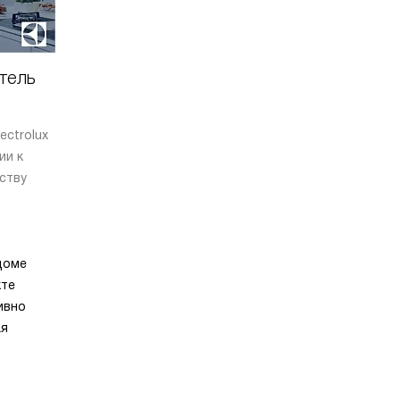
тель
ectrolux
ии к
ству
доме
кте
ивно
ая