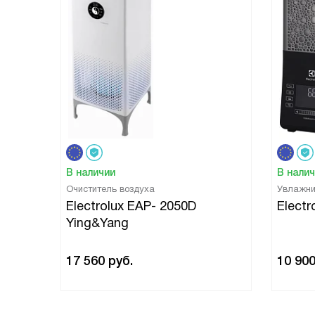
В наличии
В нали
Очиститель воздуха
Увлажни
Electrolux EAP- 2050D
Elect
Ying&Yang
17 560
руб.
10 90