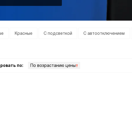
ые
Красные
С подсветкой
С автоотключением
ровать по:
По возрастанию цены