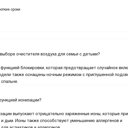
роткие сроки
 выборе очистителя воздуха для семьи с детьми?
ы функцией блокировки, которая предотвращает случайное вкл
модели также оснащены ночным режимом с приглушенной подсв
 спальне.
функцией ионизации?
низации выпускают отрицательно заряженные ионы, которые пр
ь и дым. Ионы также способствуют уменьшению аллергенов и
 для астматиков и аллергиков.