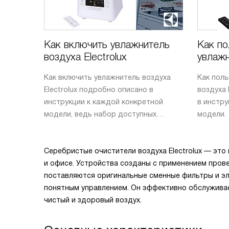
Как включить увлажнитель
Как по
воздуха Electrolux
увлаж
Electro
Как включить увлажнитель воздуха
Как пол
Electrolux подробно описано в
воздуха 
инструкции к каждой конкретной
в инстру
модели, ведь набор доступных
модели.
режимов и опций может быть весьма
различным, как и устройство панели
управления.
Серебристые очистители воздуха Electrolux — эт
и офисе. Устройства созданы с применением пров
поставляются оригинальные сменные фильтры и эл
понятным управлением. Он эффективно обслужива
чистый и здоровый воздух.