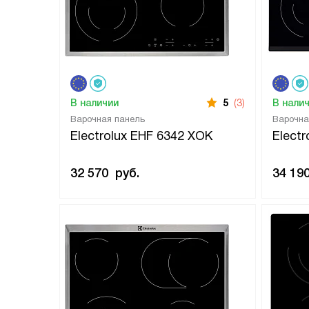
В наличии
5
(3)
В нали
Варочная панель
Варочна
Electrolux EHF 6342 XOK
Elect
32 570
руб.
34 19