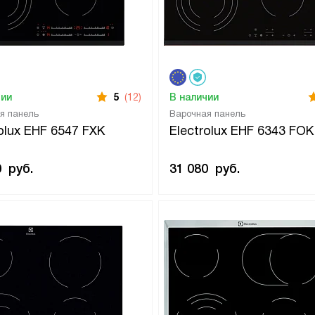
чии
5
(12)
В наличии
я панель
Варочная панель
rolux EHF 6547 FXK
Electrolux EHF 6343 FOK
0
руб.
31 080
руб.