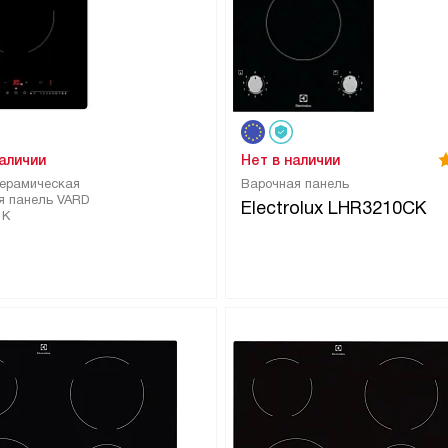
наличии
Нет в наличии
ерамическая
Варочная панель
я панель VARD
Electrolux LHR3210CK
1K