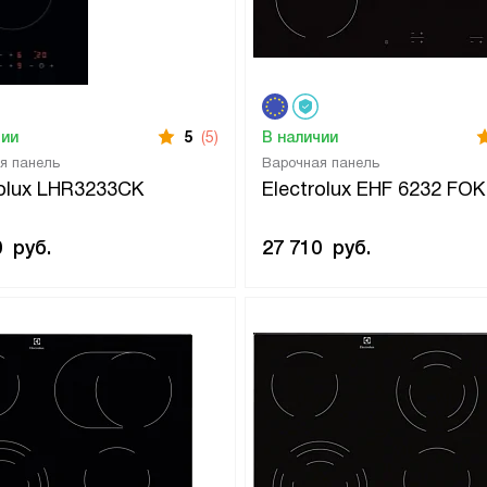
чии
5
(5)
В наличии
я панель
Варочная панель
rolux LHR3233CK
Electrolux EHF 6232 FOK
0
руб.
27 710
руб.