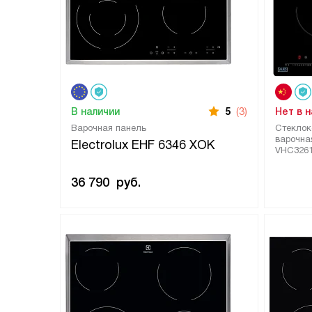
В наличии
5
(3)
Нет в 
Варочная панель
Стеклок
варочна
Electrolux EHF 6346 XOK
VHC326
36 790
руб.