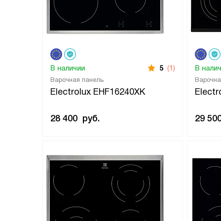
В наличии
5
(1)
В нали
Варочная панель
Варочна
Electrolux EHF16240XK
Elect
28 400
руб.
29 50