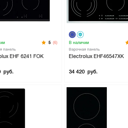
чии
5
(6)
В наличии
я панель
Варочная панель
rolux EHF 6241 FOK
Electrolux EHF46547XK
0
руб.
34 420
руб.