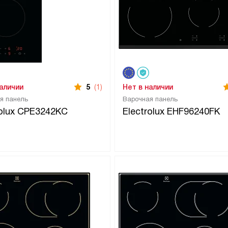
наличии
5
(1)
Нет в наличии
я панель
Варочная панель
rolux CPE3242KC
Electrolux EHF96240FK