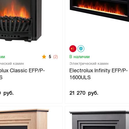
чии
5
(2)
В наличии
ческий камин
Электрический камин
olux Classic EFP/P-
Electrolux Infinity EFP/P-
S
1600ULS
0
руб.
21 270
руб.