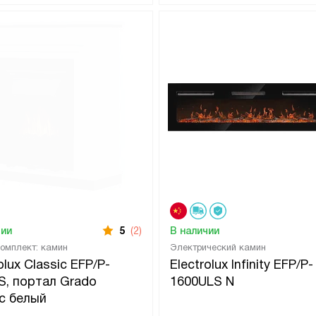
чии
5
(2)
В наличии
омплект: камин
Электрический камин
olux Classic EFP/P-
Electrolux Infinity EFP/P-
S, портал Grado
1600ULS N
ic белый