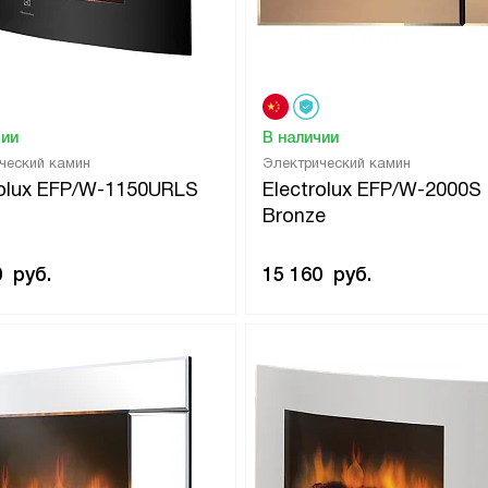
чии
В наличии
ческий камин
Электрический камин
rolux EFP/W-1150URLS
Electrolux EFP/W-2000S
Bronze
0
руб.
15 160
руб.