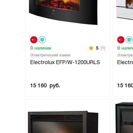
В наличии
5
(1)
В нали
Электрический камин
Электри
Electrolux EFP/W-1200URLS
Elect
15 160
руб.
15 16