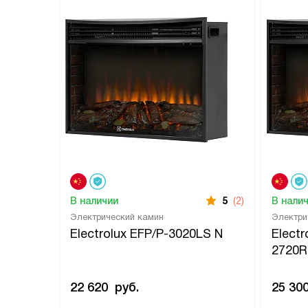
В наличии
5
(2)
В нали
Электрический камин
Электри
Electrolux EFP/P-3020LS N
Electr
2720R
22 620
руб.
25 30