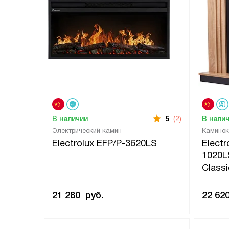
В наличии
5
(2)
В нали
Электрический камин
Каминок
Electrolux EFP/P-3620LS
Electr
1020L
Class
21 280
руб.
22 62