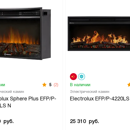
чии
5
(2)
В наличии
ческий камин
Электрический камин
olux Sphere Plus EFP/P-
Electrolux EFP/P-4220LS
LS N
0
руб.
25 310
руб.