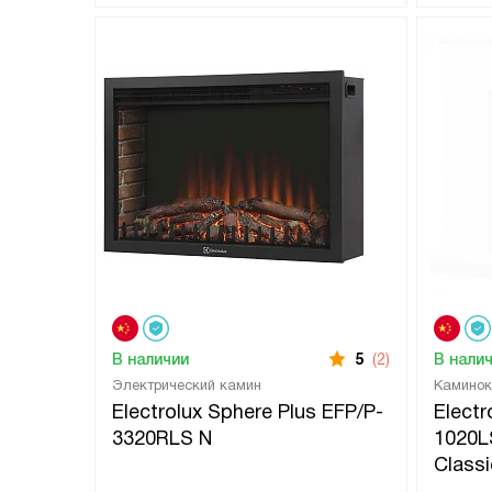
В наличии
5
(2)
В нали
Электрический камин
Каминок
Electrolux Sphere Plus EFP/P-
Electr
3320RLS N
1020L
Class