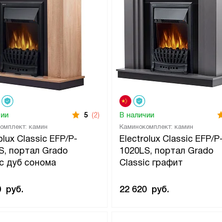
чии
5
(2)
В наличии
омплект: камин
Каминокомплект: камин
olux Classic EFP/P-
Electrolux Classic EFP/P
S, портал Grado
1020LS, портал Grado
ic дуб сонома
Classic графит
0
руб.
22 620
руб.