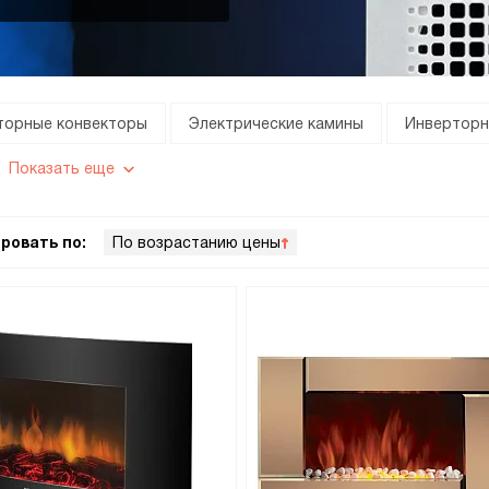
торные конвекторы
Электрические камины
Инвертор
Показать еще
ровать по:
По возрастанию цены