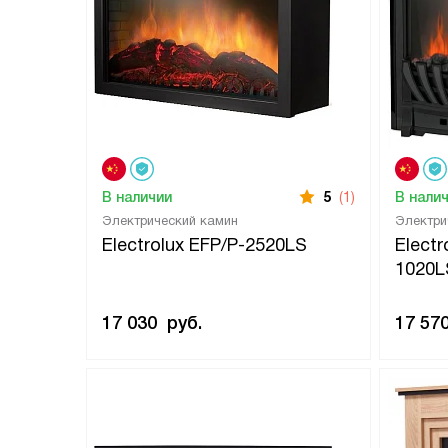
В наличии
5
(1)
В нали
Электрический камин
Электри
Electrolux EFP/P-2520LS
Electr
1020L
17 030
руб.
17 57