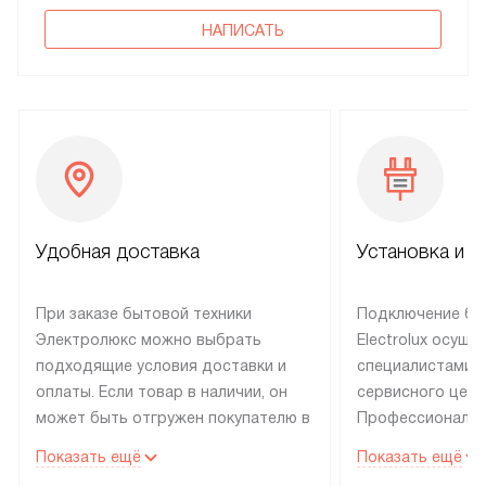
НАПИСАТЬ
Удобная доставка
Установка и н
При заказе бытовой техники
Подключение бы
Электролюкс можно выбрать
Electrolux осуще
подходящие условия доставки и
специалистами 
оплаты. Если товар в наличии, он
сервисного цент
может быть отгружен покупателю в
Профессиональн
течение трех дней. Техника со
гарантия долгой
Показать ещё
Показать ещё
специальным лейблом
эксплуатации те