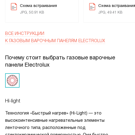
Схема встраивания
Схема встраивани
Мне нравится, как прибор смотрится в интерьере: чёрный
JPG, 50.91 KB
JPG, 49.41 KB
блеск и нержавеющая фурнитура выглядят аккуратно и
современно. Кабель питания подходящей длины,
подключение прошло без проблем. В повседневной жизни
ВСЕ ИНСТРУКЦИИ
поверхность стала надёжным помощником: готовлю чаще
К ГАЗОВЫМ ВАРОЧНЫМ ПАНЕЛЯМ ELECTROLUX
и спокойнее, а утренние сборы на работу занимают
меньше времени. Я доволен покупкой.
Почему стоит выбрать газовые варочные
панели Electrolux
Hi-light
Технология «Быстрый нагрев» (Hi-Light) — это
высокоинтенсивные нагревательные элементы
ленточного типа, расположенные под
стеклокерамической поверхностью. Они быстро