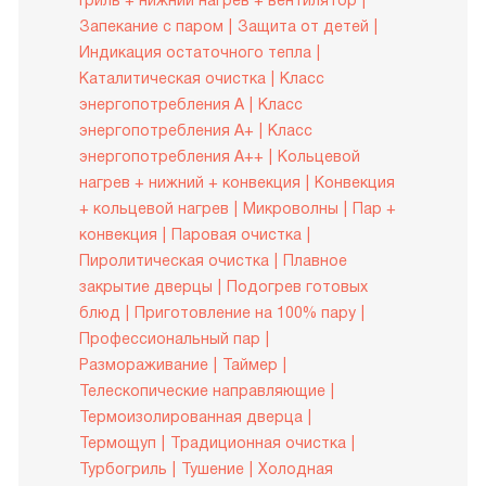
Гриль + нижний нагрев + вентилятор
Запекание с паром
Защита от детей
Индикация остаточного тепла
Каталитическая очистка
Класс
энергопотребления A
Класс
энергопотребления A+
Класс
энергопотребления A++
Кольцевой
нагрев + нижний + конвекция
Конвекция
+ кольцевой нагрев
Микроволны
Пар +
конвекция
Паровая очистка
Пиролитическая очистка
Плавное
закрытие дверцы
Подогрев готовых
блюд
Приготовление на 100% пару
Профессиональный пар
Размораживание
Таймер
Телескопические направляющие
Термоизолированная дверца
Термощуп
Традиционная очистка
Турбогриль
Тушение
Холодная