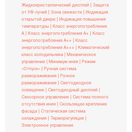
Жидкокристаллический дисплей
Защита
от УФ-лучей
Зона свежести
Индикация
открытой двери
Индикация повышения
температуры
Класс энергопотребления
A
Класс энергопотребления A+
Класс
энергопотребления A++
Класс
энергопотребления A+++
Климатический
класс холодильника
Механическое
управление
Минимум инея
Режим
«Отпуск»
Ручная система
размораживания
Ручное
размораживание
Светодиодное
освещение
Светодиодный дисплей
Сенсорное управление
Система полного
отсутствия инея
Скользящее крепление
фасада
Статическая система
охлаждения
Терморегуляция
Электронное управление