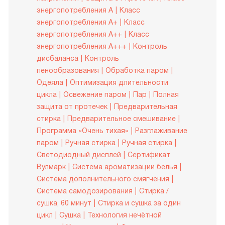
энергопотребления A
Класс
энергопотребления A+
Класс
энергопотребления A++
Класс
энергопотребления A+++
Контроль
дисбаланса
Контроль
пенообразования
Обработка паром
Одеяла
Оптимизация длительности
цикла
Освежение паром
Пар
Полная
защита от протечек
Предварительная
стирка
Предварительное смешивание
Программа «Очень тихая»
Разглаживание
паром
Ручная стирка
Ручная стирка
Светодиодный дисплей
Сертификат
Вулмарк
Система ароматизации белья
Система дополнительного смягчения
Система самодозирования
Стирка /
сушка, 60 минут
Стирка и сушка за один
цикл
Сушка
Технология нечётной