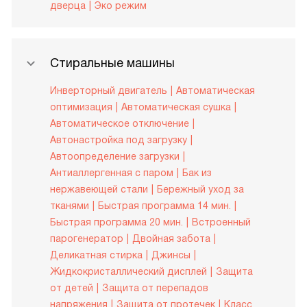
дверца
Эко режим
Стиральные машины
Инверторный двигатель
Автоматическая
оптимизация
Автоматическая сушка
Автоматическое отключение
Автонастройка под загрузку
Автоопределение загрузки
Антиаллергенная с паром
Бак из
нержавеющей стали
Бережный уход за
тканями
Быстрая программа 14 мин.
Быстрая программа 20 мин.
Встроенный
парогенератор
Двойная забота
Деликатная стирка
Джинсы
Жидкокристаллический дисплей
Защита
от детей
Защита от перепадов
напряжения
Защита от протечек
Класс