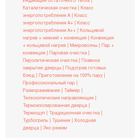
Индикация остаточного тепла
Каталитическая очистка
Класс
энергопотребления A
Класс
энергопотребления A+
Класс
энергопотребления A++
Кольцевой
нагрев + нижний + конвекция
Конвекция
+ кольцевой нагрев
Микроволны
Пар +
конвекция
Паровая очистка
Пиролитическая очистка
Плавное
закрытие дверцы
Подогрев готовых
блюд
Приготовление на 100% пару
Профессиональный пар
Размораживание
Таймер
Телескопические направляющие
Термоизолированная дверца
Термощуп
Традиционная очистка
Турбогриль
Тушение
Холодная
дверца
Эко режим