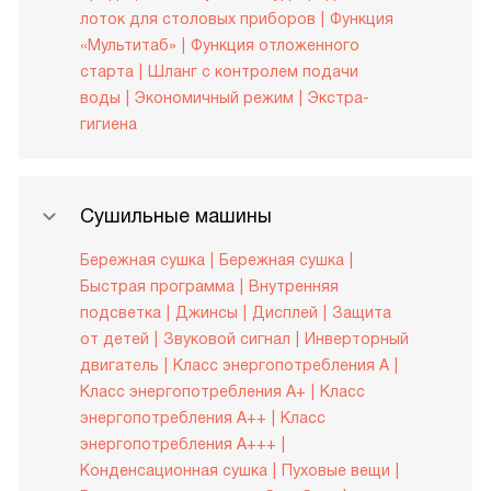
лоток для столовых приборов
Функция
«Мультитаб»
Функция отложенного
старта
Шланг с контролем подачи
воды
Экономичный режим
Экстра-
гигиена
Сушильные машины
Бережная сушка
Бережная сушка
Быстрая программа
Внутренняя
подсветка
Джинсы
Дисплей
Защита
от детей
Звуковой сигнал
Инверторный
двигатель
Класс энергопотребления A
Класс энергопотребления A+
Класс
энергопотребления A++
Класс
энергопотребления A+++
Конденсационная сушка
Пуховые вещи