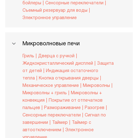
бойлеры
Сенсорные переключатели
Съемный резервуар для воды
Электронное управление
Микроволновые печи
Гриль
Дверца с ручкой
Жидкокристаллический дисплей
Защита
от детей
Индикация остаточного
тепла
Кнопка открывания дверцы
Механическое управление
Микроволны
Микроволны + гриль
Микроволны +
конвекция
Покрытие от отпечатков
пальцев
Размораживание
Разогрев
Сенсорные переключатели
Сигнал по
завершении
Таймер
Таймер с
автоотключением
Электронное
управление