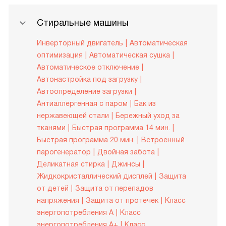
Стиральные машины
Инверторный двигатель
Автоматическая
оптимизация
Автоматическая сушка
Автоматическое отключение
Автонастройка под загрузку
Автоопределение загрузки
Антиаллергенная с паром
Бак из
нержавеющей стали
Бережный уход за
тканями
Быстрая программа 14 мин.
Быстрая программа 20 мин.
Встроенный
парогенератор
Двойная забота
Деликатная стирка
Джинсы
Жидкокристаллический дисплей
Защита
от детей
Защита от перепадов
напряжения
Защита от протечек
Класс
энергопотребления A
Класс
энергопотребления A+
Класс