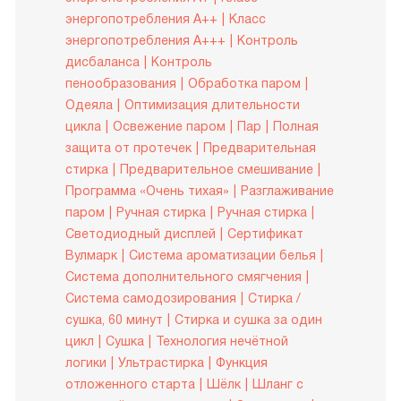
энергопотребления A++
Класс
энергопотребления A+++
Контроль
дисбаланса
Контроль
пенообразования
Обработка паром
Одеяла
Оптимизация длительности
цикла
Освежение паром
Пар
Полная
защита от протечек
Предварительная
стирка
Предварительное смешивание
Программа «Очень тихая»
Разглаживание
паром
Ручная стирка
Ручная стирка
Светодиодный дисплей
Сертификат
Вулмарк
Система ароматизации белья
Система дополнительного смягчения
Система самодозирования
Стирка /
сушка, 60 минут
Стирка и сушка за один
цикл
Сушка
Технология нечётной
логики
Ультрастирка
Функция
отложенного старта
Шёлк
Шланг с