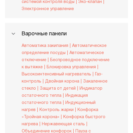
системой контроля воды
Эко-клапан
Электронное управление
Варочные панели
Автоматика закипания
Автоматическое
определение посуды
Автоматическое
отключение
Беспроводное подключение
к вытяжке
Блокировка управления
Высокоинтенсивный нагреватель
Газ-
контроль
Двойная корона
Закаленное
стекло
Защита от детей
Индикатор
остаточного тепла
Индикация
остаточного тепла
Индукционный
нагрев
Контроль жарки
Конфорка
«Тройная корона»
Конфорка быстрого
нагрева
Нержавеющая сталь
Объединение конфорок
Пауза с