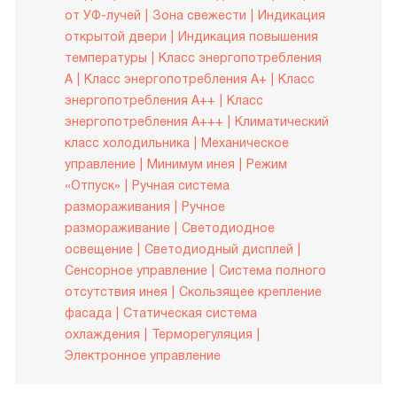
от УФ-лучей
Зона свежести
Индикация
открытой двери
Индикация повышения
температуры
Класс энергопотребления
A
Класс энергопотребления A+
Класс
энергопотребления A++
Класс
энергопотребления A+++
Климатический
класс холодильника
Механическое
управление
Минимум инея
Режим
«Отпуск»
Ручная система
размораживания
Ручное
размораживание
Светодиодное
освещение
Светодиодный дисплей
Сенсорное управление
Система полного
отсутствия инея
Скользящее крепление
фасада
Статическая система
охлаждения
Терморегуляция
Электронное управление