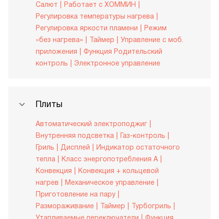
Салют
Работает с ХОММИН
Регулировка температуры нагрева
Регулировка яркости пламени
Режим
«без нагрева»
Таймер
Управление c моб.
приложения
Функция Родительский
контроль
Электронное управление
Плиты
Автоматический электроподжиг
Внутренняя подсветка
Газ-контроль
Гриль
Дисплей
Индикатор остаточного
тепла
Класс энергопотребления A
Конвекция
Конвекция + кольцевой
нагрев
Механическое управление
Приготовление на пару
Размораживание
Таймер
Турбогриль
Утапливаемые переключатели
Функция