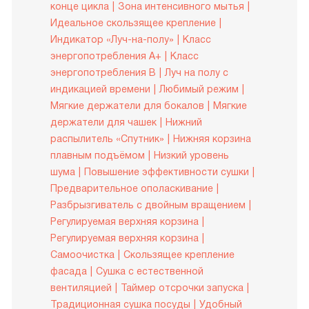
конце цикла
Зона интенсивного мытья
Идеальное скользящее крепление
Индикатор «Луч-на-полу»
Класс
энергопотребления A+
Класс
энергопотребления B
Луч на полу с
индикацией времени
Любимый режим
Мягкие держатели для бокалов
Мягкие
держатели для чашек
Нижний
распылитель «Спутник»
Нижняя корзина
плавным подъёмом
Низкий уровень
шума
Повышение эффективности сушки
Предварительное ополаскивание
Разбрызгиватель с двойным вращением
Регулируемая верхняя корзина
Регулируемая верхняя корзина
Самоочистка
Скользящее крепление
фасада
Сушка с естественной
вентиляцией
Таймер отсрочки запуска
Традиционная сушка посуды
Удобный