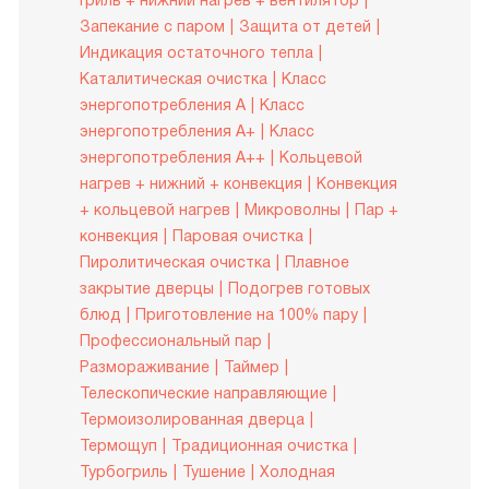
Гриль + нижний нагрев + вентилятор
Запекание с паром
Защита от детей
Индикация остаточного тепла
Каталитическая очистка
Класс
энергопотребления A
Класс
энергопотребления A+
Класс
энергопотребления A++
Кольцевой
нагрев + нижний + конвекция
Конвекция
+ кольцевой нагрев
Микроволны
Пар +
конвекция
Паровая очистка
Пиролитическая очистка
Плавное
закрытие дверцы
Подогрев готовых
блюд
Приготовление на 100% пару
Профессиональный пар
Размораживание
Таймер
Телескопические направляющие
Термоизолированная дверца
Термощуп
Традиционная очистка
Турбогриль
Тушение
Холодная