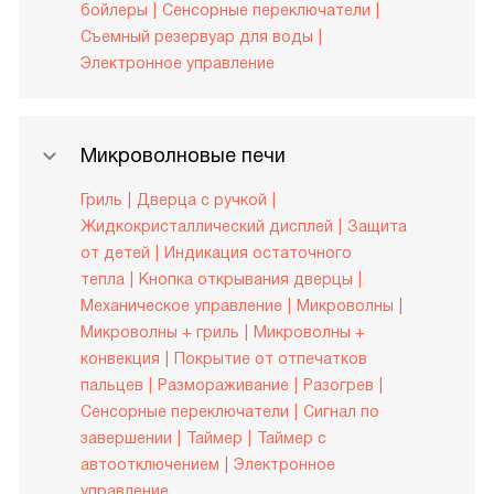
бойлеры
Сенсорные переключатели
Съемный резервуар для воды
Электронное управление
Микроволновые печи
Гриль
Дверца с ручкой
Жидкокристаллический дисплей
Защита
от детей
Индикация остаточного
тепла
Кнопка открывания дверцы
Механическое управление
Микроволны
Микроволны + гриль
Микроволны +
конвекция
Покрытие от отпечатков
пальцев
Размораживание
Разогрев
Сенсорные переключатели
Сигнал по
завершении
Таймер
Таймер с
автоотключением
Электронное
управление