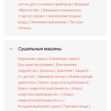
лоток для столовых приборов
Функция
«Мультитаб»
Функция отложенного
старта
Шланг с контролем подачи
воды
Экономичный режим
Экстра-
гигиена
Сушильные машины
Бережная сушка
Бережная сушка
Быстрая программа
Внутренняя
подсветка
Джинсы
Дисплей
Защита
от детей
Звуковой сигнал
Инверторный
двигатель
Класс энергопотребления A
Класс энергопотребления A+
Класс
энергопотребления A++
Класс
энергопотребления A+++
Конденсационная сушка
Пуховые вещи