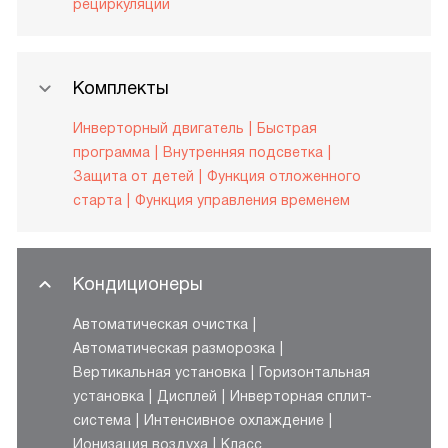
рециркуляции
Комплекты
Инверторный двигатель
Быстрая
программа
Внутренняя подсветка
Защита от детей
Функция отложенного
старта
Функция управления временем
Кондиционеры
Автоматическая очистка
Автоматическая разморозка
Вертикальная установка
Горизонтальная
установка
Дисплей
Инверторная сплит-
система
Интенсивное охлаждение
Ионизация воздуха
Класс