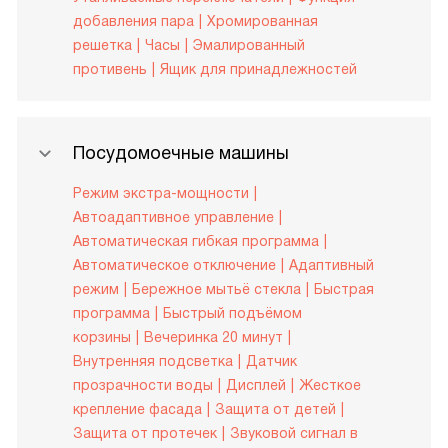
добавления пара
Хромированная
решетка
Часы
Эмалированный
противень
Ящик для принадлежностей
Посудомоечные машины
Режим экстра-мощности
Автоадаптивное управление
Автоматическая гибкая программа
Автоматическое отключение
Адаптивный
режим
Бережное мытьё стекла
Быстрая
программа
Быстрый подъёмом
корзины
Вечеринка 20 минут
Внутренняя подсветка
Датчик
прозрачности воды
Дисплей
Жесткое
крепление фасада
Защита от детей
Защита от протечек
Звуковой сигнал в