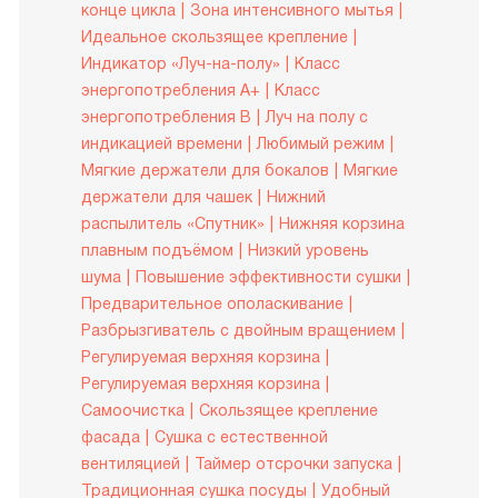
конце цикла
Зона интенсивного мытья
Идеальное скользящее крепление
Индикатор «Луч-на-полу»
Класс
энергопотребления A+
Класс
энергопотребления B
Луч на полу с
индикацией времени
Любимый режим
Мягкие держатели для бокалов
Мягкие
держатели для чашек
Нижний
распылитель «Спутник»
Нижняя корзина
плавным подъёмом
Низкий уровень
шума
Повышение эффективности сушки
Предварительное ополаскивание
Разбрызгиватель с двойным вращением
Регулируемая верхняя корзина
Регулируемая верхняя корзина
Самоочистка
Скользящее крепление
фасада
Сушка с естественной
вентиляцией
Таймер отсрочки запуска
Традиционная сушка посуды
Удобный