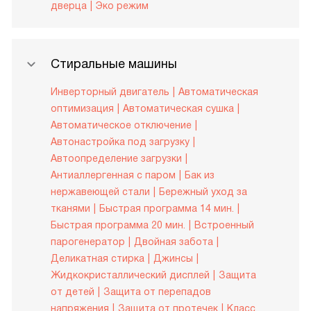
дверца
Эко режим
Стиральные машины
Инверторный двигатель
Автоматическая
оптимизация
Автоматическая сушка
Автоматическое отключение
Автонастройка под загрузку
Автоопределение загрузки
Антиаллергенная с паром
Бак из
нержавеющей стали
Бережный уход за
тканями
Быстрая программа 14 мин.
Быстрая программа 20 мин.
Встроенный
парогенератор
Двойная забота
Деликатная стирка
Джинсы
Жидкокристаллический дисплей
Защита
от детей
Защита от перепадов
напряжения
Защита от протечек
Класс