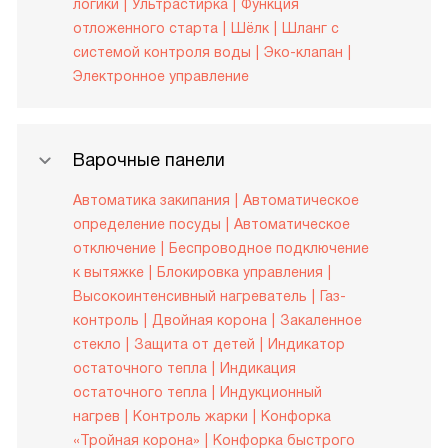
логики
Ультрастирка
Функция
отложенного старта
Шёлк
Шланг с
системой контроля воды
Эко-клапан
Электронное управление
Варочные панели
Автоматика закипания
Автоматическое
определение посуды
Автоматическое
отключение
Беспроводное подключение
к вытяжке
Блокировка управления
Высокоинтенсивный нагреватель
Газ-
контроль
Двойная корона
Закаленное
стекло
Защита от детей
Индикатор
остаточного тепла
Индикация
остаточного тепла
Индукционный
нагрев
Контроль жарки
Конфорка
«Тройная корона»
Конфорка быстрого