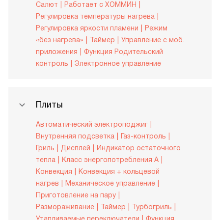
Салют
Работает с ХОММИН
Регулировка температуры нагрева
Регулировка яркости пламени
Режим
«без нагрева»
Таймер
Управление c моб.
приложения
Функция Родительский
контроль
Электронное управление
Плиты
Автоматический электроподжиг
Внутренняя подсветка
Газ-контроль
Гриль
Дисплей
Индикатор остаточного
тепла
Класс энергопотребления A
Конвекция
Конвекция + кольцевой
нагрев
Механическое управление
Приготовление на пару
Размораживание
Таймер
Турбогриль
Утапливаемые переключатели
Функция