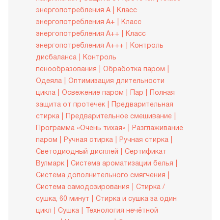
энергопотребления A
Класс
энергопотребления A+
Класс
энергопотребления A++
Класс
энергопотребления A+++
Контроль
дисбаланса
Контроль
пенообразования
Обработка паром
Одеяла
Оптимизация длительности
цикла
Освежение паром
Пар
Полная
защита от протечек
Предварительная
стирка
Предварительное смешивание
Программа «Очень тихая»
Разглаживание
паром
Ручная стирка
Ручная стирка
Светодиодный дисплей
Сертификат
Вулмарк
Система ароматизации белья
Система дополнительного смягчения
Система самодозирования
Стирка /
сушка, 60 минут
Стирка и сушка за один
цикл
Сушка
Технология нечётной