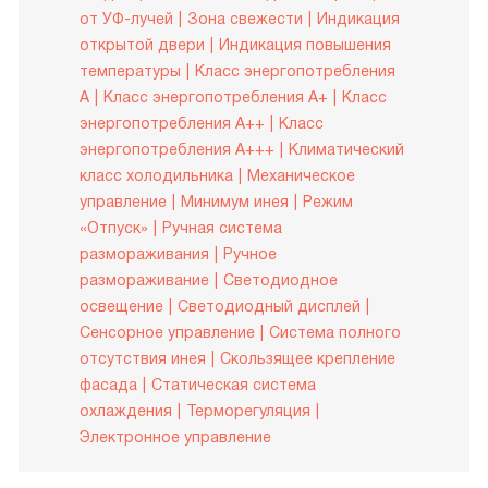
от УФ-лучей
Зона свежести
Индикация
открытой двери
Индикация повышения
температуры
Класс энергопотребления
A
Класс энергопотребления A+
Класс
энергопотребления A++
Класс
энергопотребления A+++
Климатический
класс холодильника
Механическое
управление
Минимум инея
Режим
«Отпуск»
Ручная система
размораживания
Ручное
размораживание
Светодиодное
освещение
Светодиодный дисплей
Сенсорное управление
Система полного
отсутствия инея
Скользящее крепление
фасада
Статическая система
охлаждения
Терморегуляция
Электронное управление