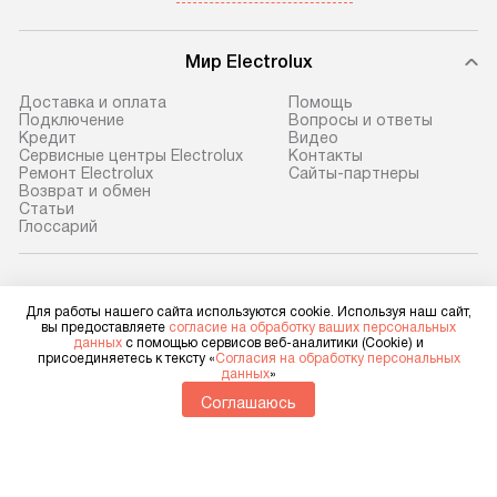
Мир Electrolux
Доставка и оплата
Помощь
Подключение
Вопросы и ответы
Кредит
Видео
Сервисные центры Electrolux
Контакты
Ремонт Electrolux
Сайты-партнеры
Возврат и обмен
Cтатьи
Глоссарий
Electrolux в социальных сетях
Для работы нашего сайта используются cookie. Используя наш сайт,
вы предоставляете
согласие на обработку ваших персональных
данных
с помощью сервисов веб-аналитики (Cookie) и
присоединяетесь к тексту «
Согласия на обработку персональных
данных
»
Для физических лиц
shop@electrolux-home.ru
Соглашаюсь
Для юридических лиц
business@kvalitet.company
НАПИСАТЬ РУКОВОДСТВУ