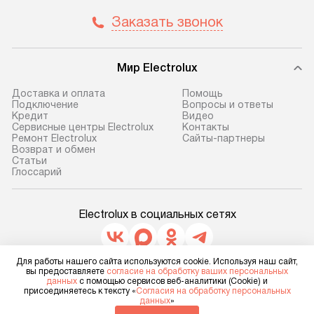
Заказать звонок
Мир Electrolux
Доставка и оплата
Помощь
Подключение
Вопросы и ответы
Кредит
Видео
Сервисные центры Electrolux
Контакты
Ремонт Electrolux
Сайты-партнеры
Возврат и обмен
Cтатьи
Глоссарий
Electrolux в социальных сетях
Для работы нашего сайта используются cookie. Используя наш сайт,
вы предоставляете
согласие на обработку ваших персональных
Для физических лиц
данных
с помощью сервисов веб-аналитики (Cookie) и
shop@electrolux-home.ru
присоединяетесь к тексту «
Согласия на обработку персональных
Для юридических лиц
данных
»
business@kvalitet.company