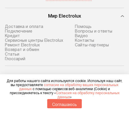
Мир Electrolux
Доставка и оплата
Помощь
Подключение
Вопросы и ответы
Кредит
Видео
Сервисные центры Electrolux
Контакты
Ремонт Electrolux
Сайты-партнеры
Возврат и обмен
Cтатьи
Глоссарий
Electrolux в социальных сетях
Для работы нашего сайта используются cookie. Используя наш сайт,
вы предоставляете
согласие на обработку ваших персональных
данных
с помощью сервисов веб-аналитики (Cookie) и
присоединяетесь к тексту «
Согласия на обработку персональных
данных
»
Для физических лиц
shop@electrolux-home.ru
Соглашаюсь
Для юридических лиц
business@kvalitet.company
НАПИСАТЬ РУКОВОДСТВУ