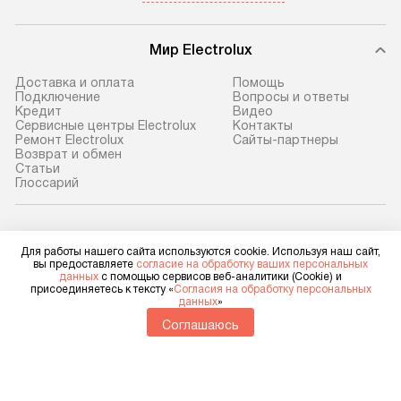
Мир Electrolux
Доставка и оплата
Помощь
Подключение
Вопросы и ответы
Кредит
Видео
Сервисные центры Electrolux
Контакты
Ремонт Electrolux
Сайты-партнеры
Возврат и обмен
Cтатьи
Глоссарий
Electrolux в социальных сетях
Для работы нашего сайта используются cookie. Используя наш сайт,
вы предоставляете
согласие на обработку ваших персональных
данных
с помощью сервисов веб-аналитики (Cookie) и
присоединяетесь к тексту «
Согласия на обработку персональных
данных
»
Для физических лиц
shop@electrolux-home.ru
Соглашаюсь
Для юридических лиц
business@kvalitet.company
НАПИСАТЬ РУКОВОДСТВУ