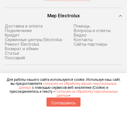
Мир Electrolux
Доставка и оплата
Помощь
Подключение
Вопросы и ответы
Кредит
Видео
Сервисные центры Electrolux
Контакты
Ремонт Electrolux
Сайты-партнеры
Возврат и обмен
Cтатьи
Глоссарий
Electrolux в социальных сетях
Для работы нашего сайта используются cookie. Используя наш сайт,
вы предоставляете
согласие на обработку ваших персональных
данных
с помощью сервисов веб-аналитики (Cookie) и
присоединяетесь к тексту «
Согласия на обработку персональных
данных
»
Для физических лиц
shop@electrolux-home.ru
Соглашаюсь
Для юридических лиц
business@kvalitet.company
НАПИСАТЬ РУКОВОДСТВУ