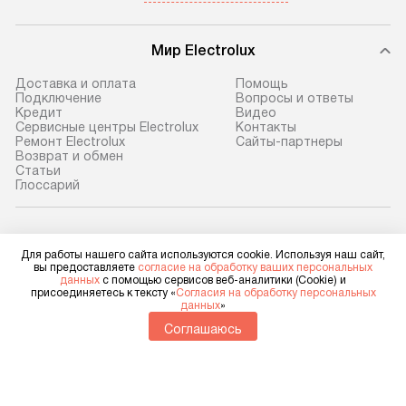
Мир Electrolux
Доставка и оплата
Помощь
Подключение
Вопросы и ответы
Кредит
Видео
Сервисные центры Electrolux
Контакты
Ремонт Electrolux
Сайты-партнеры
Возврат и обмен
Cтатьи
Глоссарий
Electrolux в социальных сетях
Для работы нашего сайта используются cookie. Используя наш сайт,
вы предоставляете
согласие на обработку ваших персональных
данных
с помощью сервисов веб-аналитики (Cookie) и
присоединяетесь к тексту «
Согласия на обработку персональных
данных
»
Для физических лиц
shop@electrolux-home.ru
Соглашаюсь
Для юридических лиц
business@kvalitet.company
НАПИСАТЬ РУКОВОДСТВУ