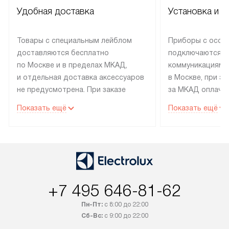
Удобная доставка
Установка и н
Товары с специальным лейблом
Приборы с особ
доставляются бесплатно
подключаются к
по Москве и в пределах МКАД,
коммуникациям 
и отдельная доставка аксессуаров
в Москве, при э
не предусмотрена. При заказе
за МКАД оплачив
бытовой техники от Electrolux,
Специалисты сер
Показать ещё
Показать ещё
рекомендуем обсудить
партнера заним
с менеджером удобное время
подключением б
доставки и способ оплаты. Товары
Electrolux. Устан
со статусом «В наличии» могут
профессиональн
быть отправлены покупателю
осуществляется
в течение трех дней. Если вам
плату, и дополни
+7 495 646-81-62
интересен товар «Под заказ»,
по монтажу опла
обсудите возможность его
прайсу. Сервис 
Пн-Пт:
с 8:00 до 22:00
приобретения с менеджером сайта.
гарантию 1 год 
Сб-Вс:
с 9:00 до 22:00
Товары с специальным лейблом
работы и испол