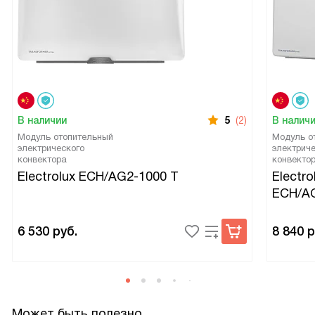
В наличии
5
(2)
В налич
Модуль отопительный
Модуль о
электрического
электриче
конвектора
конвекто
Electrolux ECH/AG2-1000 T
Electro
ECH/AG
6 530
руб.
8 840
р
Может быть полезно