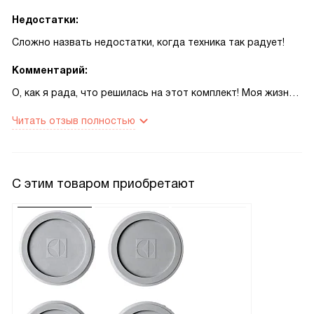
Недостатки:
Сложно назвать недостатки, когда техника так радует!
Комментарий:
О, как я рада, что решилась на этот комплект! Моя жизнь
стала намного проще. Мне больше не нужно беспокоиться
Читать отзыв полностью
о стирке и сушке одежды. Все делает за меня эта чудо-
техника. Помню, как однажды у меня были гости. И
конечно, как это обычно бывает, гора посуды и гора
грязного белья после вечеринки. Но моя новая
С этим товаром приобретают
помощница легко справилась с этой задачей. В то время,
пока я готовила завтрак, стиральная машина тихо и
аккуратно стирала белье, а затем сушилка превратила его
в идеально чистое и свежее. И все это без моего участия!
Мне особенно нравится функция отложенного старта. Я
могу загрузить белье вечером, установить таймер, и к
утру все будет готово. И при этом машина настолько
тихая, что не мешает мне спать. Еще одно преимущество -