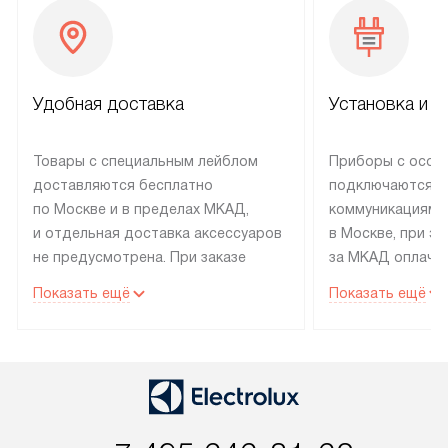
Удобная доставка
Установка и н
Товары с специальным лейблом
Приборы с особ
доставляются бесплатно
подключаются к
по Москве и в пределах МКАД,
коммуникациям 
и отдельная доставка аксессуаров
в Москве, при э
не предусмотрена. При заказе
за МКАД оплачив
бытовой техники от Electrolux,
Специалисты сер
Показать ещё
Показать ещё
рекомендуем обсудить
партнера заним
с менеджером удобное время
подключением б
доставки и способ оплаты. Товары
Electrolux. Устан
со статусом «В наличии» могут
профессиональн
быть отправлены покупателю
осуществляется
в течение трех дней. Если вам
плату, и дополни