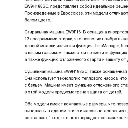
EW9H188SC, представляет собой идеальное решени
Произведенные в Евросоюзе, эти модели отличаю
белом цвете.
Стиральная машина EW9F161B оснащена инверторны
13 программами стирки, что позволяет выбрать н
данной модели является функция TimeManager, бл
с вашим графиком. Также стоит отметить функцию
а также функцию отложенного старта и защиту от 
Сушильная машина EW9H188SC, также оснащенная и
Она использует технологию теплового насоса, чт
с бельем. Машина имеет функцию отложенного ста
в этой модели предусмотрена защита от детей.
Обе модели имеют компактные размеры, что позво
выполнены в едином стиле и идеально дополняют д
составляет 1 год, что подтверждает ее высокое к