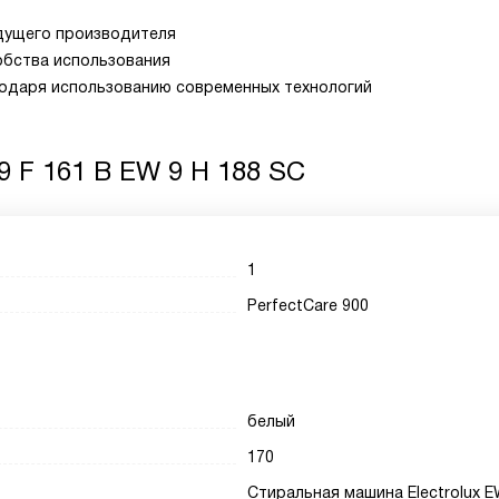
дущего производителя
обства использования
годаря использованию современных технологий
 9 F 161 B EW 9 H 188 SC
1
PerfectCare 900
белый
170
Стиральная машина Electrolux 