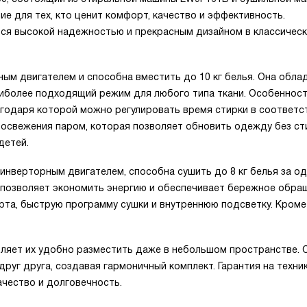
е для тех, кто ценит комфорт, качество и эффективность.
тся высокой надежностью и прекрасным дизайном в классичес
м двигателем и способна вместить до 10 кг белья. Она обла
аиболее подходящий режим для любого типа ткани. Особеннос
агодаря которой можно регулировать время стирки в соответс
 освежения паром, которая позволяет обновить одежду без ст
детей.
нверторным двигателем, способна сушить до 8 кг белья за од
о позволяет экономить энергию и обеспечивает бережное обра
рта, быструю программу сушки и внутреннюю подсветку. Кроме 
ляет их удобно разместить даже в небольшом пространстве. 
руг друга, создавая гармоничный комплект. Гарантия на техни
ачество и долговечность.