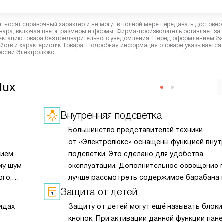
 носят справочный характер и не могут в полной мере передавать достове
вара, включая цвета, размеры и формы. Фирма-производитель оставляет за
лектацию товара без предварительного уведомления. Перед оформлением З
йств и характеристик Товара. Подробная информация о товаре указывается
России Электролюкс
lux
Внутренняя подсветка
х
Большинство представителей техники
от «Электролюкс» оснащены функцией внут
ием,
подсветки. Это сделано для удобства
му шум
эксплуатации. Дополнительное освещение 
ого,
лучше рассмотреть содержимое барабана 
м службы
рабочей камеры, облегчает процесс загруз
Защита от детей
ика
и выгрузки. Лампы при этом могут быть:
идах
Защиту от детей могут ещё называть блок
светодиодными, накаливания или галогенны
кнопок. При активации данной функции пан