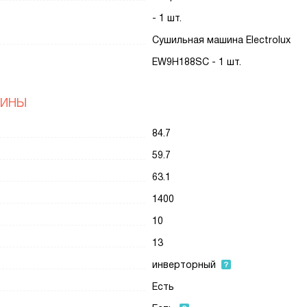
- 1 шт.
Сушильная машина Electrolux
EW9H188SC - 1 шт.
ШИНЫ
84.7
59.7
63.1
1400
10
13
инверторный
Есть