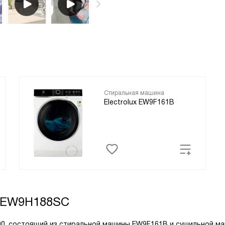
Стиральная машина
Electrolux EW9F161B
 EW9H188SC
 900, состоящий из стиральной машины EW9F161B и сушильной м