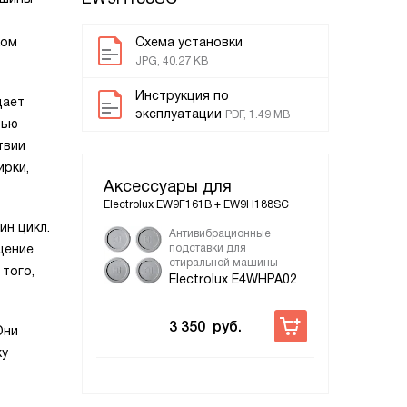
ком
Схема установки
JPG, 40.27 KB
Инструкция по
дает
эксплуатации
PDF, 1.49 MB
тью
твии
ирки,
Аксессуары для
Electrolux EW9F161B + EW9H188SC
ин цикл.
Антивибрационные
щение
подставки для
стиральной машины
того,
Electrolux E4WHPA02
3 350
руб.
Они
ку