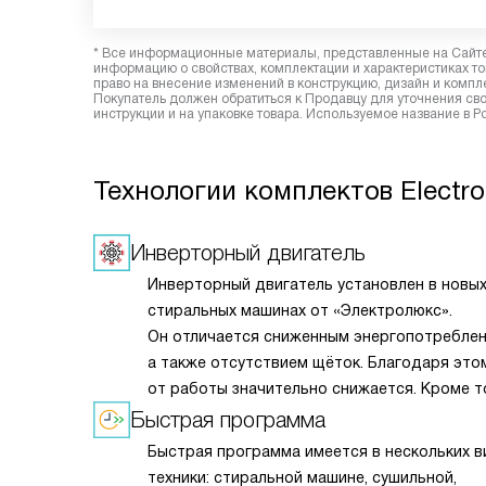
* Все информационные материалы, представленные на Сайте,
информацию о свойствах, комплектации и характеристиках то
право на внесение изменений в конструкцию, дизайн и комп
Покупатель должен обратиться к Продавцу для уточнения сво
инструкции и на упаковке товара. Используемое название в 
Технологии комплектов Electro
Инверторный двигатель
Инверторный двигатель установлен в новы
стиральных машинах от «Электролюкс».
Он отличается сниженным энергопотреблен
а также отсутствием щёток. Благодаря это
от работы значительно снижается. Кроме т
такие двигатели отличаются долгим сроко
Быстрая программа
и высокой износостойкостью. Поэтому техн
Быстрая программа имеется в нескольких в
прослужит намного дольше.
техники: стиральной машине, сушильной,