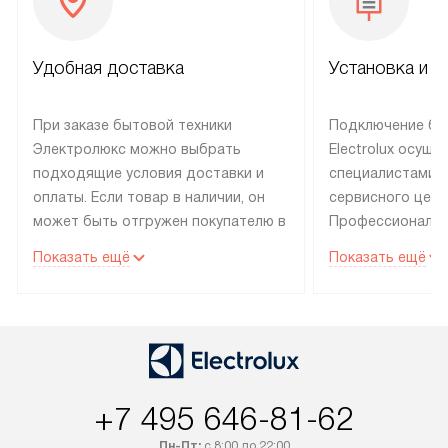
Удобная доставка
Установка и н
При заказе бытовой техники
Подключение бы
Электролюкс можно выбрать
Electrolux осуще
подходящие условия доставки и
специалистами 
оплаты. Если товар в наличии, он
сервисного цент
может быть отгружен покупателю в
Профессиональн
течение трех дней. Техника со
гарантия долгой
Показать ещё
Показать ещё
специальным лейблом
эксплуатации те
доставляется бесплатно по
техника со спец
Москве. Выезд за МКАД
подключается б
оплачивается дополнительно.
мастера за МКА
Возможна доставка товаров по
дополнительную 
России.
+7 495 646-81-62
Пн-Пт:
с 8:00 до 22:00