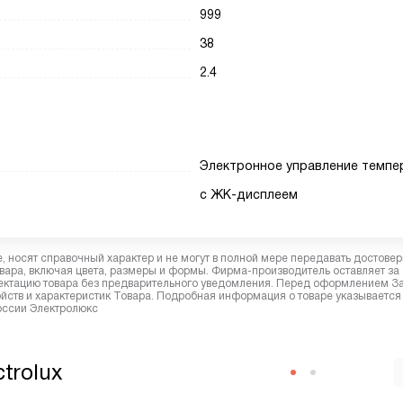
999
38
2.4
Электронное управление темпе
с ЖК-дисплеем
 носят справочный характер и не могут в полной мере передавать достове
вара, включая цвета, размеры и формы. Фирма-производитель оставляет за
лектацию товара без предварительного уведомления. Перед оформлением З
йств и характеристик Товара. Подробная информация о товаре указывается
России Электролюкс
trolux