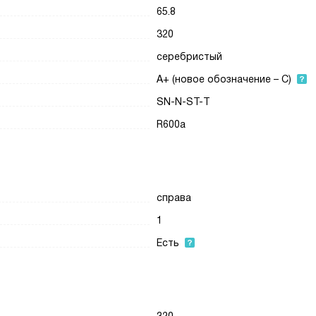
65.8
320
серебристый
A+ (новое обозначение – С)
SN-N-ST-T
R600a
справа
1
Есть