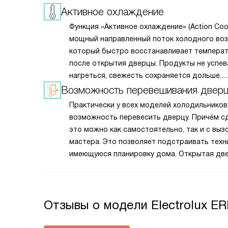
Активное охлаждение
Функция «Активное охлаждение» (Action Coo
мощный направленный поток холодного воз
который быстро восстанавливает температ
после открытия дверцы. Продукты не успе
нагреться, свежесть сохраняется дольше.
Особенно полезно при частом использован
Возможность перевешивания двер
холодильника — например, на кухне в часы 
Практически у всех моделей холодильников
готовки.
возможность перевесить дверцу. Причём с
это можно как самостоятельно, так и с выз
мастера. Это позволяет подстраивать техн
имеющуюся планировку дома. Открытая дв
больше не будет закрывать доступ к нужны
поверхностям и не доставит неудобств при
эксплуатации.
Отзывы о модели Electrolux E