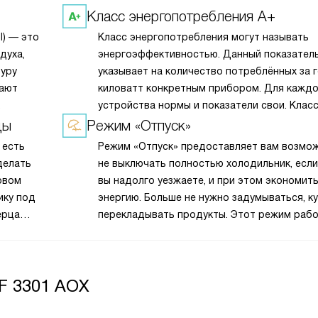
Класс энергопотребления A+
l) — это
Класс энергопотребления могут называть
духа,
энергоэффективностью. Данный показател
уру
указывает на количество потреблённых за 
вают
киловатт конкретным прибором. Для кажд
устройства нормы и показатели свои. Клас
ии
А+ показывает хороший уровень экономии
цы
Режим «Отпуск»
активной
электроэнергии — около 15-20% (в зависим
 есть
Режим «Отпуск» предоставляет вам возмо
от вида техники) по сравнению со средним
делать
не выключать полностью холодильник, если
показателем.
овом
вы надолго уезжаете, и при этом экономит
ику под
энергию. Больше не нужно задумываться, к
ерца
перекладывать продукты. Этот режим раб
м
снижает энергопотребление, повышая темп
в холодильной камере. Однако морозилка
продолжает функционировать как обычно,
RF 3301 AOX
обеспечивая сохранность ваших замороже
продуктов.