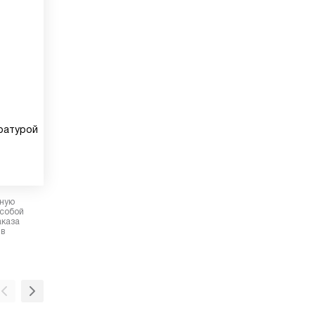
ратурой
рную
 собой
аказа
 в