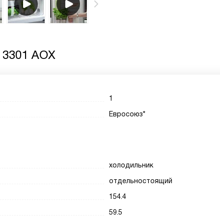
F 3301 AOX
1
Евросоюз*
холодильник
отдельностоящий
154.4
59.5