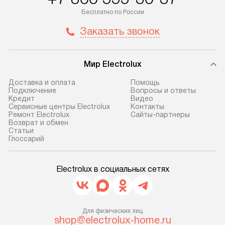
по Москве в пределах МКАД,
установление, п
Бесплатно по России
и отдельная доставка аксессуаров
и регулярное об
Заказать звонок
не предусмотрена. После 100%
обеспечивают п
предоплаты мы бесплатно
и эффективную 
доставляем заказ
техники, предо
Мир Electrolux
до представительства
ошибки и прежд
транспортной компании в г. Москва.
Готовые коммун
Доставка и оплата
Помощь
Подключение
Вопросы и ответы
Пожалуйста, уточняйте условия
предполагают, в
Кредит
Видео
доставки у менеджера при
от категории, на
Сервисные центры Electrolux
Контакты
Ремонт Electrolux
Сайты-партнеры
оформлении заказа.
установленной р
Возврат и обмен
к воде, крана и 
Cтатьи
В оговоренный день служба
Глоссарий
слива. Стандарт
доставки доставит упакованный
включает в себя:
прибор до двери или прихожей.
транспортировоч
Electrolux в социальных сетях
Если необходимо переместить
разблокировку п
прибор до места установки,
соединение отде
пожалуйста, предварительно
монтаж техники 
уточните это с менеджером.
Для физических лиц
на место с пров
shop@electrolux-home.ru
За данную услугу взимается