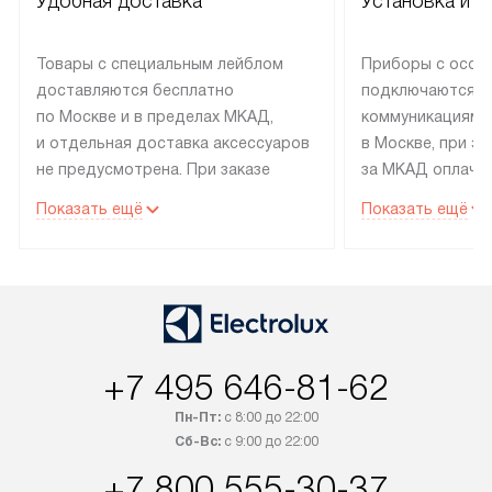
Удобная доставка
Установка и н
Товары с специальным лейблом
Приборы с особ
доставляются бесплатно
подключаются к
по Москве и в пределах МКАД,
коммуникациям 
и отдельная доставка аксессуаров
в Москве, при э
не предусмотрена. При заказе
за МКАД оплачив
бытовой техники от Electrolux,
Специалисты сер
Показать ещё
Показать ещё
рекомендуем обсудить
партнера заним
с менеджером удобное время
подключением б
доставки и способ оплаты. Товары
Electrolux. Устан
со статусом «В наличии» могут
профессиональн
быть отправлены покупателю
осуществляется
в течение трех дней. Если вам
плату, и дополни
+7 495 646-81-62
интересен товар «Под заказ»,
по монтажу опла
обсудите возможность его
прайсу. Сервис 
Пн-Пт:
с 8:00 до 22:00
приобретения с менеджером сайта.
гарантию 1 год 
Сб-Вс:
с 9:00 до 22:00
Товары с специальным лейблом
работы и испол
+7 800 555-30-37
доставляются бесплатно
материалы. Про