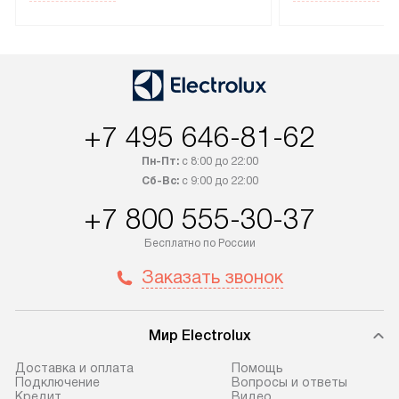
специальным лейблом
эксплуатации те
доставляется бесплатно по
техника со спец
Москве. Выезд за МКАД
подключается б
оплачивается дополнительно.
мастера за МКА
Возможна доставка товаров по
дополнительную 
России.
+7 495 646-81-62
Пн-Пт:
с 8:00 до 22:00
Сб-Вс:
с 9:00 до 22:00
+7 800 555-30-37
Бесплатно по России
Заказать звонок
Мир Electrolux
Доставка и оплата
Помощь
Подключение
Вопросы и ответы
Кредит
Видео