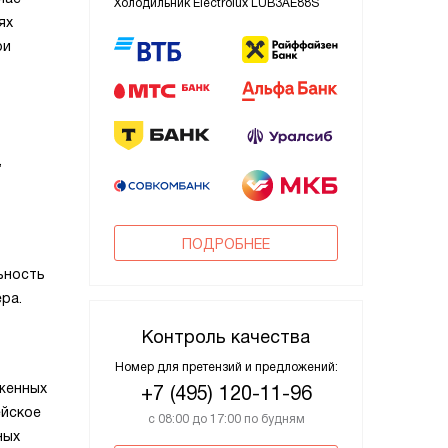
Холодильник Electrolux LUB3AE88S
ях
ри
,
ПОДРОБНЕЕ
ьность
ра.
Контроль качества
Номер для претензий и предложений:
женных
+7 (495) 120-11-96
ейское
с 08:00 до 17:00 по будням
ных