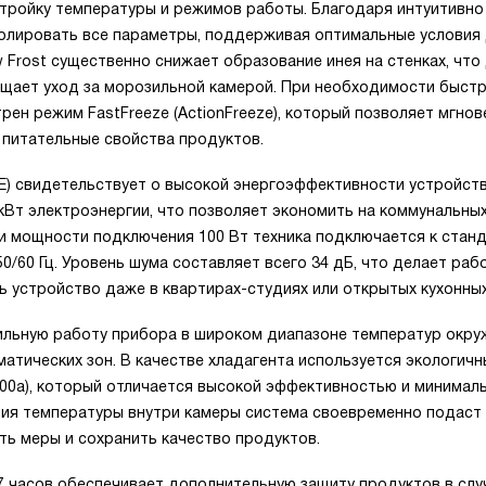
тройку температуры и режимов работы. Благодаря интуитивно
ролировать все параметры, поддерживая оптимальные условия
 Frost существенно снижает образование инея на стенках, что
ощает уход за морозильной камерой. При необходимости быст
ен режим FastFreeze (ActionFreeze), который позволяет мгнов
и питательные свойства продуктов.
E) свидетельствует о высокой энергоэффективности устройств
кВт электроэнергии, что позволяет экономить на коммунальны
и мощности подключения 100 Вт техника подключается к стан
0/60 Гц. Уровень шума составляет всего 34 дБ, что делает раб
ь устройство даже в квартирах-студиях или открытых кухонных
бильную работу прибора в широком диапазоне температур окр
матических зон. В качестве хладагента используется экологичн
00a), который отличается высокой эффективностью и минимал
ния температуры внутри камеры система своевременно подаст
ть меры и сохранить качество продуктов.
7 часов обеспечивает дополнительную защиту продуктов в слу