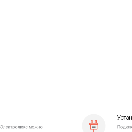
Устан
и Электролюкс можно
Подклю