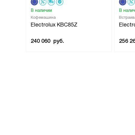
В наличии
В нали
Кофемашина
Встраи
Electrolux KBC85Z
Elect
240 060
руб.
256 2