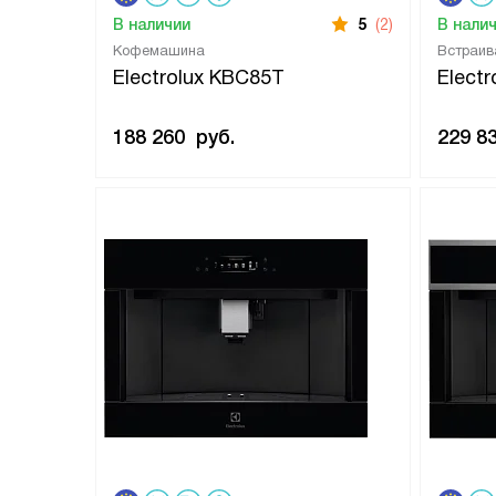
В наличии
5
(2)
В нали
Кофемашина
Встраи
Electrolux KBC85T
Elect
188 260
руб.
229 8