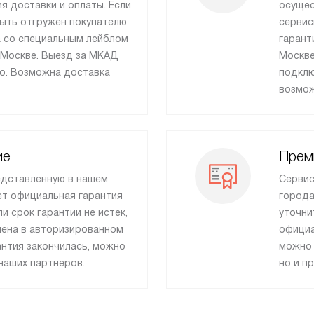
я доставки и оплаты. Если
осущес
быть отгружен покупателю
сервис
ка со специальным лейблом
гарант
 Москве. Выезд за МКАД
Москве
о. Возможна доставка
подклю
возмож
ие
Прем
едставленную в нашем
Сервис
ет официальная гарантия
города
ли срок гарантии не истек,
уточни
нена в авторизированном
официа
антия закончилась, можно
можно 
наших партнеров.
но и п