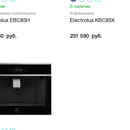
чии
В наличии
ваемая кофемашина
Кофемашина
rolux EBC85H
Electrolux KBC85X
30
руб.
231 590
руб.