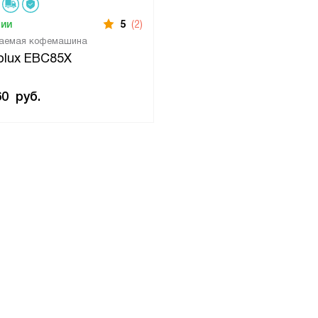
чии
5
(2)
ваемая кофемашина
rolux EBC85X
60
руб.