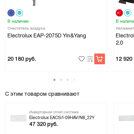
В наличии
В налич
Очиститель воздуха
Увлажнит
Electrolux EAP-2075D Yin&Yang
Electr
2.0
20 180
руб.
12 920
С этим товаром сравнивают
Инверторная сплит-система
Electrolux EACS/I-09HAV/N8_22Y
47 320
руб.