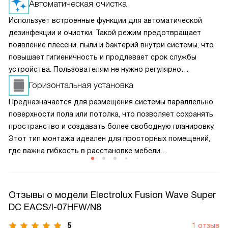
Автоматическая очистка
Использует встроенные функции для автоматической
дезинфекции и очистки. Такой режим предотвращает
появление плесени, пыли и бактерий внутри системы, что
повышает гигиеничность и продлевает срок службы
устройства. Пользователям не нужно регулярно
проводить сложное обслуживание — техника сама
Горизонтальная установка
заботится о своей чистоте, оставаясь эффективной
Предназначается для размещения системы параллельно
и безопасной.
поверхности пола или потолка, что позволяет сохранять
пространство и создавать более свободную планировку.
Этот тип монтажа идеален для просторных помещений,
где важна гибкость в расстановке мебели
и оборудования. Горизонтальная установка обеспечивает
равномерный поток воздуха и повышает эффективность
климат-контроля за счет равномерного распределения
Отзывы о модели Electrolux Fusion Wave Super
температуры.
DC EACS/I-07HFW/N8
5
1 отзыв