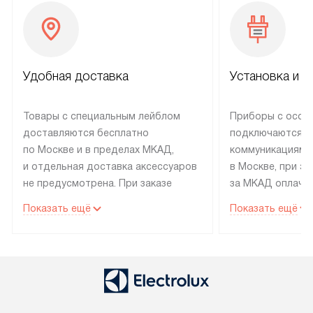
Удобная доставка
Установка и н
Товары с специальным лейблом
Приборы с особ
доставляются бесплатно
подключаются к
по Москве и в пределах МКАД,
коммуникациям 
и отдельная доставка аксессуаров
в Москве, при э
не предусмотрена. При заказе
за МКАД оплачив
бытовой техники от Electrolux,
Специалисты сер
Показать ещё
Показать ещё
рекомендуем обсудить
партнера заним
с менеджером удобное время
подключением б
доставки и способ оплаты. Товары
Electrolux. Устан
со статусом «В наличии» могут
профессиональн
быть отправлены покупателю
осуществляется
в течение трех дней. Если вам
плату, и дополни