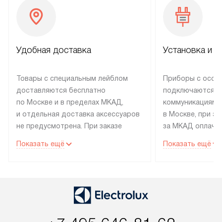
Удобная доставка
Установка и н
Товары с специальным лейблом
Приборы с особ
доставляются бесплатно
подключаются к
по Москве и в пределах МКАД,
коммуникациям 
и отдельная доставка аксессуаров
в Москве, при э
не предусмотрена. При заказе
за МКАД оплачив
бытовой техники от Electrolux,
Специалисты сер
Показать ещё
Показать ещё
рекомендуем обсудить
партнера заним
с менеджером удобное время
подключением б
доставки и способ оплаты. Товары
Electrolux. Устан
со статусом «В наличии» могут
профессиональн
быть отправлены покупателю
осуществляется
в течение трех дней. Если вам
плату, и дополни
интересен товар «Под заказ»,
по монтажу опла