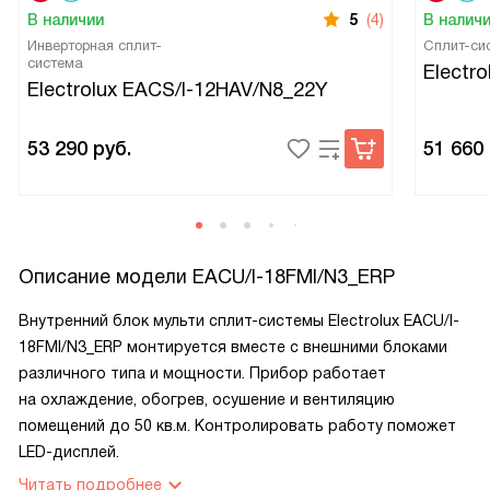
В наличии
5
(4)
В налич
Инверторная сплит-
Сплит-си
система
Electr
Electrolux EACS/I-12HAV/N8_22Y
53 290
руб.
51 660
Описание модели
EACU/I-18FMI/N3_ERP
Внутренний блок мульти сплит-системы Electrolux EACU/I-
18FMI/N3_ERP монтируется вместе с внешними блоками
различного типа и мощности. Прибор работает
на охлаждение, обогрев, осушение и вентиляцию
помещений до 50 кв.м. Контролировать работу поможет
LED-дисплей.
Читать подробнее