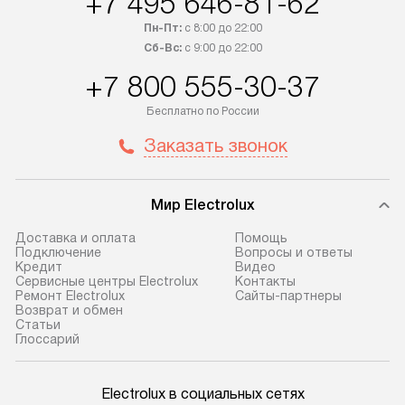
+7 495 646-81-62
обсудите возможность его
прайсу. Сервис 
Пн-Пт:
с 8:00 до 22:00
приобретения с менеджером сайта.
гарантию 1 год 
Сб-Вс:
с 9:00 до 22:00
Товары с специальным лейблом
работы и испол
+7 800 555-30-37
доставляются бесплатно
материалы. Про
по Москве в пределах МКАД,
установление, п
Бесплатно по России
и отдельная доставка аксессуаров
и регулярное об
Заказать звонок
не предусмотрена. После 100%
обеспечивают п
предоплаты мы бесплатно
и эффективную 
доставляем заказ
техники, предо
Мир Electrolux
до представительства
ошибки и прежд
транспортной компании в г. Москва.
Готовые коммун
Доставка и оплата
Помощь
Подключение
Вопросы и ответы
Пожалуйста, уточняйте условия
предполагают, в
Кредит
Видео
доставки у менеджера при
от категории, на
Сервисные центры Electrolux
Контакты
Ремонт Electrolux
Сайты-партнеры
оформлении заказа.
установленной р
Возврат и обмен
к воде, крана и 
Cтатьи
В оговоренный день служба
Глоссарий
слива. Стандарт
доставки доставит упакованный
включает в себя:
прибор до двери или прихожей.
транспортировоч
Electrolux в социальных сетях
Если необходимо переместить