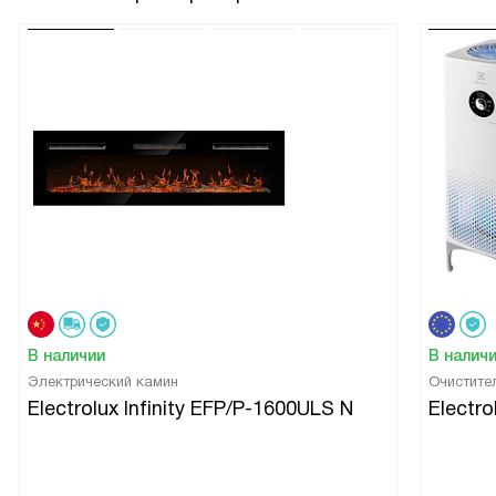
В наличии
В налич
Электрический камин
Очистите
Electrolux Infinity EFP/P-1600ULS N
Electr