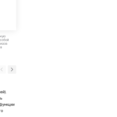
рную
 собой
аказа
 в
Микроволны + гриль
ей).
Функция «микроволны + гриль» объединяет
ть
быстрый СВЧ-нагрев с верхним инфракрас
 функции
элементом. Микроволны прогревают пищу и
то
а гриль создаёт румяную корочку снаружи.