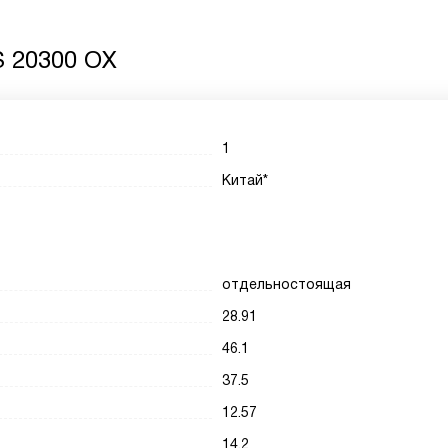
S 20300 OX
1
Китай*
отдельностоящая
28.91
46.1
37.5
12.57
14.2