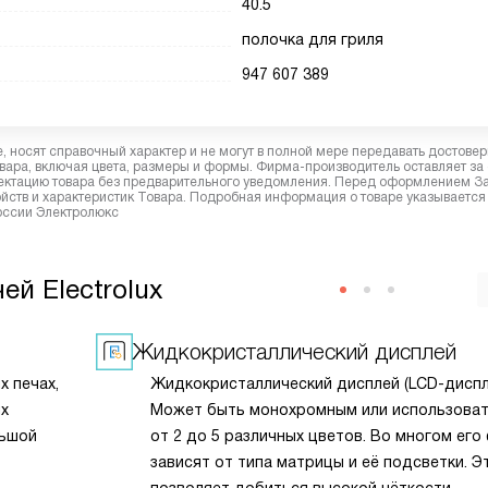
40.5
полочка для гриля
947 607 389
 носят справочный характер и не могут в полной мере передавать достове
вара, включая цвета, размеры и формы. Фирма-производитель оставляет за
лектацию товара без предварительного уведомления. Перед оформлением З
йств и характеристик Товара. Подробная информация о товаре указывается
России Электролюкс
й Electrolux
Жидкокристаллический дисплей
х печах,
Жидкокристаллический дисплей (LCD-диспл
их
Может быть монохромным или использова
льшой
от 2 до 5 различных цветов. Во многом его
зависят от типа матрицы и её подсветки. Э