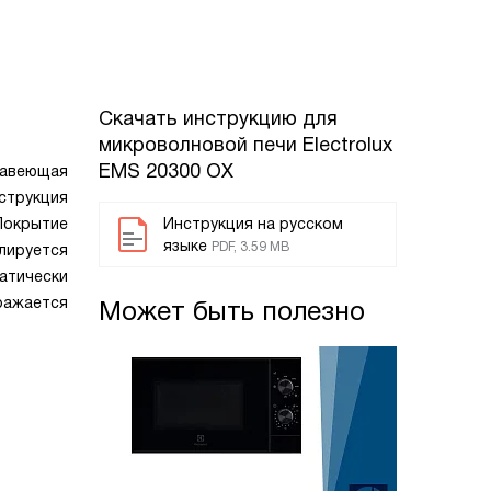
Скачать инструкцию для
микроволновой печи
Electrolux
EMS 20300 OX
жавеющая
струкция
Покрытие
Инструкция на русском
языке
PDF, 3.59 MB
лируется
атически
ражается
Может быть полезно