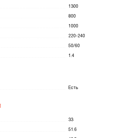
1300
800
1000
220-240
50/60
1.4
Есть
И
33
51.6