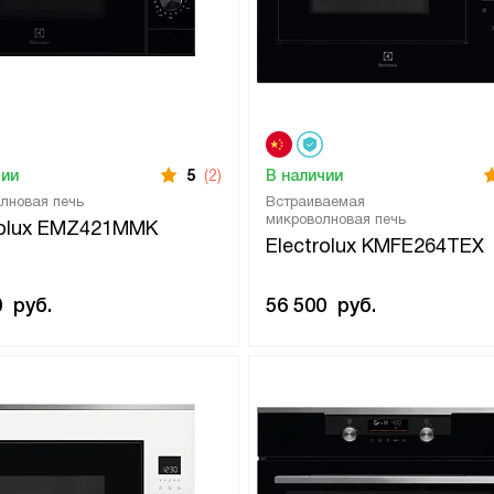
чии
5
(2)
В наличии
лновая печь
Встраиваемая
микроволновая печь
rolux EMZ421MMK
Electrolux KMFE264TEX
0
руб.
56 500
руб.