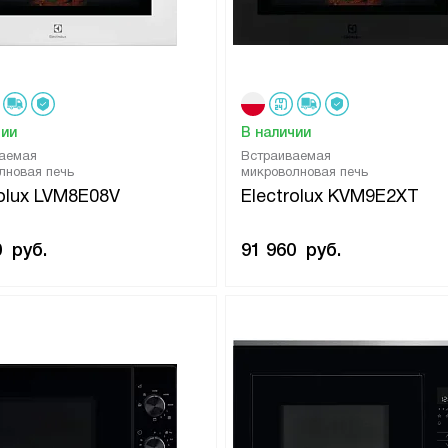
чии
В наличии
аемая
Встраиваемая
лновая печь
микроволновая печь
rolux LVM8E08V
Electrolux KVM9E2XT
0
руб.
91 960
руб.