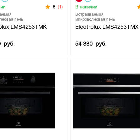
чии
5
(1)
В наличии
аемая
Встраиваемая
лновая печь
микроволновая печь
rolux LMS4253TMK
Electrolux LMS4253TMX
0
руб.
54 880
руб.