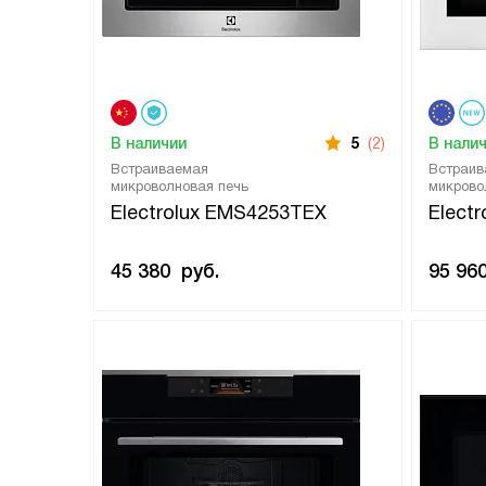
В наличии
5
(2)
В нали
Встраиваемая
Встраив
микроволновая печь
микрово
Electrolux EMS4253TEX
Elect
45 380
руб.
95 96