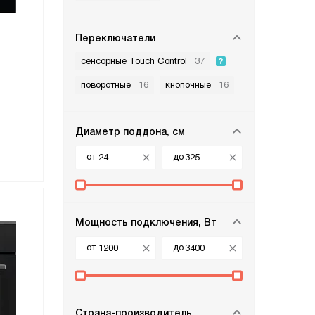
Переключатели
сенсорные Touch Control
37
поворотные
16
кнопочные
16
Диаметр поддона, см
от
до
Мощность подключения, Вт
от
до
Страна-производитель