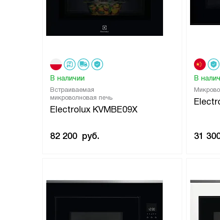
В наличии
В нали
Встраиваемая
Микрово
микроволновая печь
Elect
Electrolux KVMBE09X
82 200
руб.
31 30