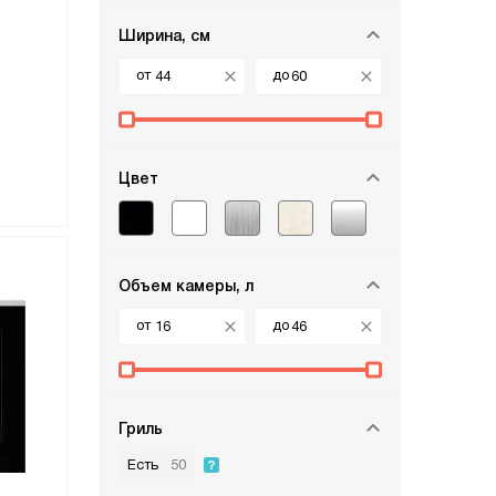
Ширина, см
от
до
Цвет
Объем камеры, л
от
до
Гриль
Есть
50