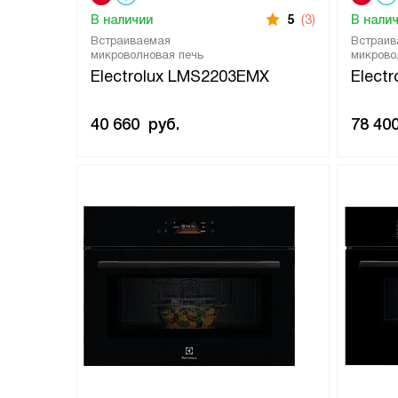
В наличии
5
(3)
В нали
Встраиваемая
Встраив
микроволновая печь
микрово
Electrolux LMS2203EMX
Elect
40 660
руб.
78 40