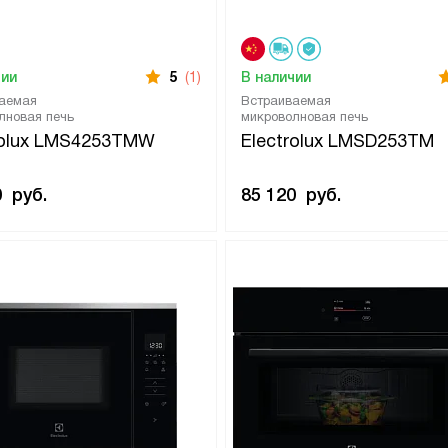
чии
5
(1)
В наличии
аемая
Встраиваемая
лновая печь
микроволновая печь
rolux LMS4253TMW
Electrolux LMSD253TM
0
руб.
85 120
руб.