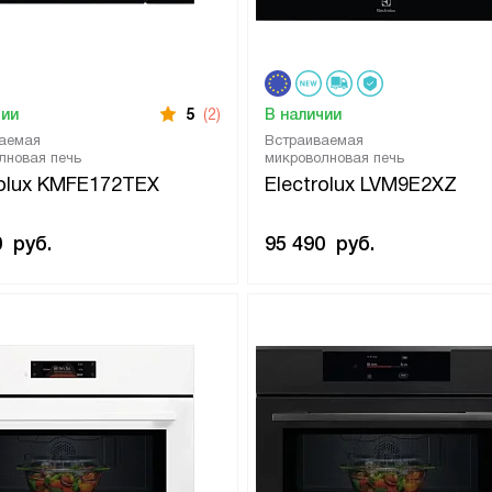
чии
5
(2)
В наличии
аемая
Встраиваемая
лновая печь
микроволновая печь
rolux KMFE172TEX
Electrolux LVM9E2XZ
0
руб.
95 490
руб.