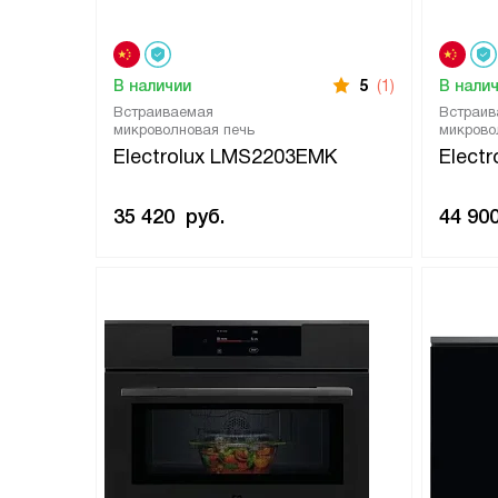
В наличии
5
(1)
В нали
Встраиваемая
Встраив
микроволновая печь
микрово
Electrolux LMS2203EMK
Elect
35 420
руб.
44 90