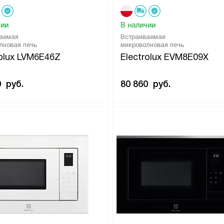
чии
В наличии
аемая
Встраиваемая
лновая печь
микроволновая печь
rolux LVM6E46Z
Electrolux EVM8E09X
0
руб.
80 860
руб.