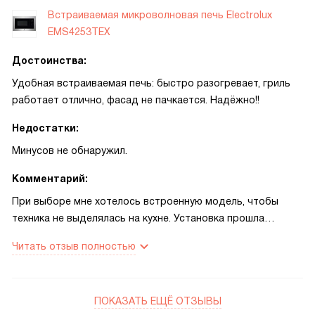
Встраиваемая микроволновая печь Electrolux
EMS4253TEX
Достоинства:
Удобная встраиваемая печь: быстро разогревает, гриль
работает отлично, фасад не пачкается. Надёжно!!
Недостатки:
Минусов не обнаружил.
Комментарий:
При выборе мне хотелось встроенную модель, чтобы
техника не выделялась на кухне. Установка прошла
быстро и без сюрпризов. Первое, что оценил — сочетание
Читать отзыв полностью
микроволн и гриля: быстро разогревает остатки еды и
одновременно можно подрумянить корочку. Однажды
готовил курицу на гриле — получилось вкусно и хрустяще,
ПОКАЗАТЬ ЕЩЁ ОТЗЫВЫ
почти как в духовке. Фасад с антиотпечатком