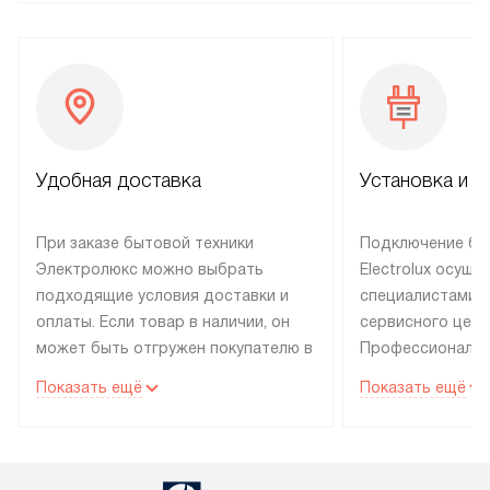
Удобная доставка
Установка и н
При заказе бытовой техники
Подключение бы
Электролюкс можно выбрать
Electrolux осуще
подходящие условия доставки и
специалистами 
оплаты. Если товар в наличии, он
сервисного цент
может быть отгружен покупателю в
Профессиональн
течение трех дней. Техника со
гарантия долгой
Показать ещё
Показать ещё
специальным лейблом
эксплуатации те
доставляется бесплатно по
техника со спец
Москве. Выезд за МКАД
подключается б
оплачивается дополнительно.
мастера за МКА