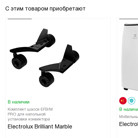
С этим товаром приобретают
В наличии
Комплект шасси EFB/M
В налич
PRO для напольной
Мобильны
установки конвектора
Electr
Electrolux Brilliant Marble