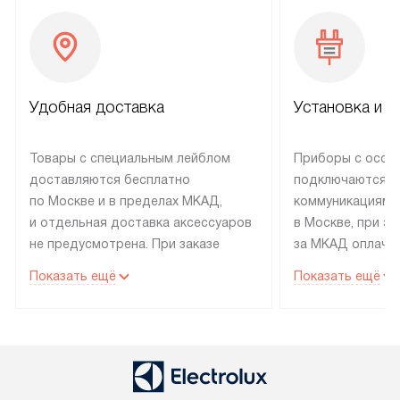
Удобная доставка
Установка и н
Товары с специальным лейблом
Приборы с особ
доставляются бесплатно
подключаются к
по Москве и в пределах МКАД,
коммуникациям 
и отдельная доставка аксессуаров
в Москве, при э
не предусмотрена. При заказе
за МКАД оплачив
бытовой техники от Electrolux,
Специалисты сер
Показать ещё
Показать ещё
рекомендуем обсудить
партнера заним
с менеджером удобное время
подключением б
доставки и способ оплаты. Товары
Electrolux. Устан
со статусом «В наличии» могут
профессиональн
быть отправлены покупателю
осуществляется
в течение трех дней. Если вам
плату, и дополни