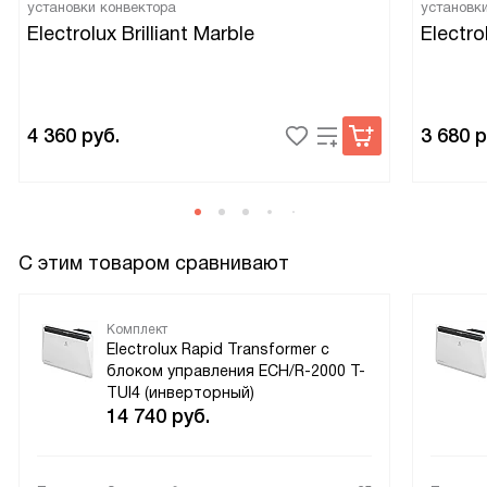
Вес и компактность сделали установку непроблемной:
установки конвектора
установк
вписался в нишу без лишних забот. Я доволен покупкой. В
Electrolux Brilliant Marble
Electro
повседневной жизни это превратилось в простой способ
сделать дом уютнее, особенно по утрам и в часы
вечернего отдыха.
4 360
руб.
3 680
р
С этим товаром сравнивают
Комплект
Electrolux Rapid Transformer с
блоком управления ECH/R-2000 T-
TUI4 (инверторный)
14 740
руб.