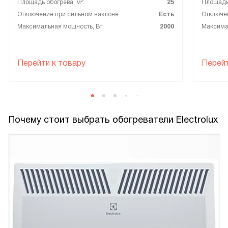
Площадь обогрева, м²:
25
Площадь 
Отключение при сильном наклоне:
Есть
Отключен
Максимальная мощность, Вт:
2000
Максимал
Перейти к товару
Перейт
Почему стоит выбрать обогреватели Electrolux