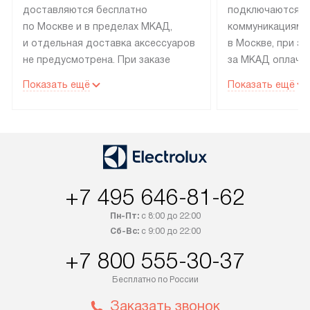
доставляются бесплатно
подключаются к
по Москве и в пределах МКАД,
коммуникациям 
и отдельная доставка аксессуаров
в Москве, при э
не предусмотрена. При заказе
за МКАД оплачив
бытовой техники от Electrolux,
Специалисты сер
Показать ещё
Показать ещё
рекомендуем обсудить
партнера заним
с менеджером удобное время
подключением б
доставки и способ оплаты. Товары
Electrolux. Устан
со статусом «В наличии» могут
профессиональн
быть отправлены покупателю
осуществляется
в течение трех дней. Если вам
плату, и дополни
+7 495 646-81-62
интересен товар «Под заказ»,
по монтажу опла
обсудите возможность его
прайсу. Сервис 
Пн-Пт:
с 8:00 до 22:00
приобретения с менеджером сайта.
гарантию 1 год 
Сб-Вс:
с 9:00 до 22:00
Товары с специальным лейблом
работы и испол
+7 800 555-30-37
доставляются бесплатно
материалы. Про
по Москве в пределах МКАД,
установление, п
Бесплатно по России
и отдельная доставка аксессуаров
и регулярное об
Заказать звонок
не предусмотрена. После 100%
обеспечивают п