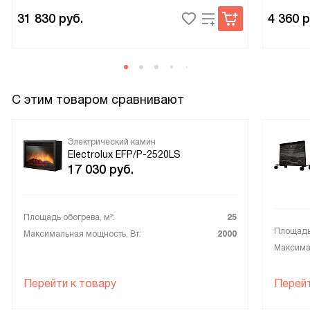
31 830
руб.
4 360
р
С этим товаром сравнивают
Электрический камин
Electrolux EFP/P-2520LS
17 030
руб.
Площадь обогрева, м²:
25
Площадь 
Максимальная мощность, Вт:
2000
Максимал
Перейти к товару
Перейт