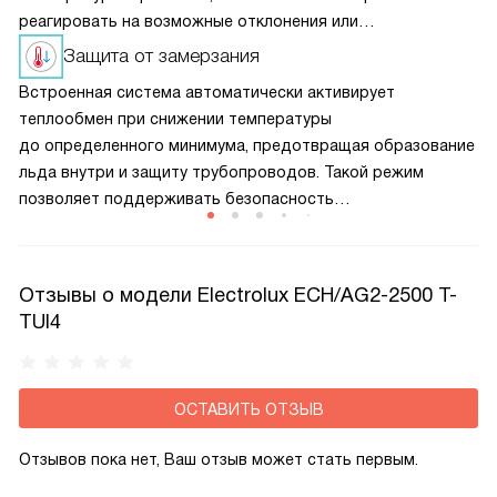
реагировать на возможные отклонения или
неисправности, делая управление более удобным.
Защита от замерзания
Современный интерфейс повышает безопасность
Встроенная система автоматически активирует
и комфорт использования.
теплообмен при снижении температуры
до определенного минимума, предотвращая образование
льда внутри и защиту трубопроводов. Такой режим
позволяет поддерживать безопасность
и работоспособность устройства даже при резких
морозах, а также способствует предотвращению
замерзания в холодных помещениях без необходимости
Отзывы о модели Electrolux ECH/AG2-2500 T-
постоянного ручного контроля.
TUI4
ОСТАВИТЬ ОТЗЫВ
Отзывов пока нет, Ваш отзыв может стать первым.