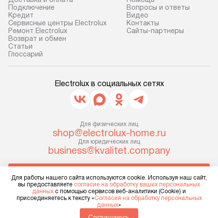
Подключение
Вопросы и ответы
доставки у менеджера при
от категории, на
Кредит
Видео
оформлении заказа.
установленной р
Сервисные центры Electrolux
Контакты
Ремонт Electrolux
Сайты-партнеры
к воде, крана и 
Возврат и обмен
В оговоренный день служба
слива. Стандарт
Cтатьи
доставки доставит упакованный
Глоссарий
включает в себя:
прибор до двери или прихожей.
транспортировоч
Если необходимо переместить
разблокировку п
Electrolux в социальных сетях
прибор до места установки,
соединение отде
пожалуйста, предварительно
монтаж техники 
уточните это с менеджером.
на место с пров
За данную услугу взимается
Для физических лиц
подключение к 
shop@electrolux-home.ru
дополнительная плата. Важно
коммуникациям, 
Для юридических лиц
учитывать, что если размеры
и консультацию 
business@kvalitet.company
прибора не позволяют ему пройти
В стандартную у
через дверной проем, сотрудники
не включаются: 
НАПИСАТЬ РУКОВОДСТВУ
Для работы нашего сайта используются cookie. Используя наш сайт,
транспортной службы не могут
коммуникаций, 
вы предоставляете
согласие на обработку ваших персональных
демонтировать дверцы, ручки или
данных
с помощью сервисов веб-аналитики (Cookie) и
материалы, нав
Политика конфиденциальности
присоединяетесь к тексту «
Согласия на обработку персональных
другие выступающие элементы, так
данных
»
и перевешивание
Условия продажи
как это может привести к отказу
Карта сайта
Соглашаюсь