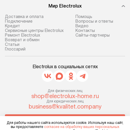
доставляем заказ
техники, предо
Мир Electrolux
до представительства
ошибки и прежд
транспортной компании в г. Москва.
Готовые коммун
Доставка и оплата
Помощь
Подключение
Вопросы и ответы
Пожалуйста, уточняйте условия
предполагают, в
Кредит
Видео
доставки у менеджера при
от категории, на
Сервисные центры Electrolux
Контакты
Ремонт Electrolux
Сайты-партнеры
оформлении заказа.
установленной р
Возврат и обмен
к воде, крана и 
Cтатьи
В оговоренный день служба
Глоссарий
слива. Стандарт
доставки доставит упакованный
включает в себя:
прибор до двери или прихожей.
транспортировоч
Electrolux в социальных сетях
Если необходимо переместить
разблокировку п
прибор до места установки,
соединение отде
пожалуйста, предварительно
монтаж техники 
уточните это с менеджером.
Для физических лиц
на место с пров
shop@electrolux-home.ru
За данную услугу взимается
подключение к 
Для юридических лиц
дополнительная плата. Важно
business@kvalitet.company
коммуникациям, 
учитывать, что если размеры
и консультацию 
прибора не позволяют ему пройти
НАПИСАТЬ РУКОВОДСТВУ
В стандартную у
Для работы нашего сайта используются cookie. Используя наш сайт,
через дверной проем, сотрудники
вы предоставляете
согласие на обработку ваших персональных
не включаются: 