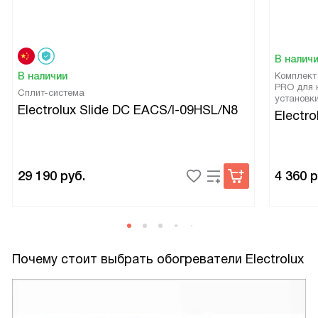
В налич
В наличии
Комплект
PRO для 
Сплит-система
установк
Electrolux Slide DC EACS/I-09HSL/N8
Electro
29 190
руб.
4 360
р
Почему стоит выбрать обогреватели Electrolux