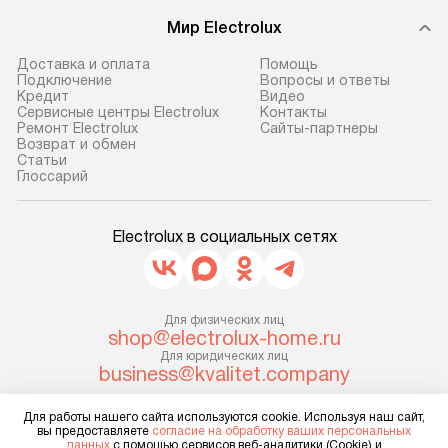
доставляем заказ
техники, предо
Мир Electrolux
до представительства
ошибки и прежд
транспортной компании в г. Москва.
Готовые коммун
Доставка и оплата
Помощь
Подключение
Вопросы и ответы
Пожалуйста, уточняйте условия
предполагают, в
Кредит
Видео
доставки у менеджера при
от категории, на
Сервисные центры Electrolux
Контакты
Ремонт Electrolux
Сайты-партнеры
оформлении заказа.
установленной р
Возврат и обмен
к воде, крана и 
Cтатьи
В оговоренный день служба
Глоссарий
слива. Стандарт
доставки доставит упакованный
включает в себя:
прибор до двери или прихожей.
транспортировоч
Electrolux в социальных сетях
Если необходимо переместить
разблокировку п
прибор до места установки,
соединение отде
пожалуйста, предварительно
монтаж техники 
уточните это с менеджером.
Для физических лиц
на место с пров
shop@electrolux-home.ru
За данную услугу взимается
подключение к 
Для юридических лиц
дополнительная плата. Важно
business@kvalitet.company
коммуникациям, 
учитывать, что если размеры
и консультацию 
прибора не позволяют ему пройти
Для работы нашего сайта используются cookie. Используя наш сайт,
НАПИСАТЬ РУКОВОДСТВУ
В стандартную у
вы предоставляете
согласие на обработку ваших персональных
через дверной проем, сотрудники
данных
с помощью сервисов веб-аналитики (Cookie) и
не включаются: 