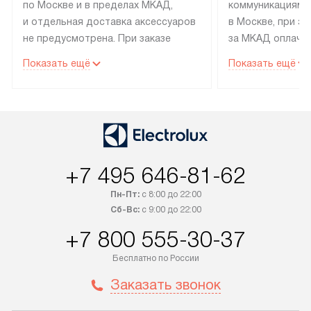
по Москве и в пределах МКАД,
коммуникациям 
и отдельная доставка аксессуаров
в Москве, при э
не предусмотрена. При заказе
за МКАД оплачив
бытовой техники от Electrolux,
Специалисты сер
Показать ещё
Показать ещё
рекомендуем обсудить
партнера заним
с менеджером удобное время
подключением б
доставки и способ оплаты. Товары
Electrolux. Устан
со статусом «В наличии» могут
профессиональн
быть отправлены покупателю
осуществляется
в течение трех дней. Если вам
плату, и дополни
+7 495 646-81-62
интересен товар «Под заказ»,
по монтажу опла
обсудите возможность его
прайсу. Сервис 
Пн-Пт:
с 8:00 до 22:00
приобретения с менеджером сайта.
гарантию 1 год 
Сб-Вс:
с 9:00 до 22:00
Товары с специальным лейблом
работы и испол
+7 800 555-30-37
доставляются бесплатно
материалы. Про
по Москве в пределах МКАД,
установление, п
Бесплатно по России
и отдельная доставка аксессуаров
и регулярное об
Заказать звонок
не предусмотрена. После 100%
обеспечивают п
предоплаты мы бесплатно
и эффективную 