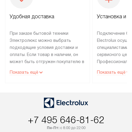
Удобная доставка
Установка и н
При заказе бытовой техники
Подключение бы
Электролюкс можно выбрать
Electrolux осуще
подходящие условия доставки и
специалистами 
оплаты. Если товар в наличии, он
сервисного цент
может быть отгружен покупателю в
Профессиональн
течение трех дней. Техника со
гарантия долгой
Показать ещё
Показать ещё
специальным лейблом
эксплуатации те
доставляется бесплатно по
техника со спец
Москве. Выезд за МКАД
подключается б
оплачивается дополнительно.
мастера за МКА
Возможна доставка товаров по
дополнительную 
России.
+7 495 646-81-62
Пн-Пт:
с 8:00 до 22:00