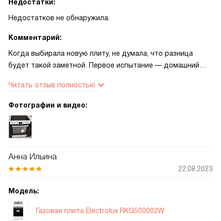
Недостатки:
Недостатков не обнаружила.
Комментарий:
Когда выбирала новую плиту, не думала, что разница
будет такой заметной. Первое испытание — домашний
яблочный пирог по маминому рецепту — прошёл отлично:
Читать отзыв полностью
корочка равномерно пропеклась, и я не переживала, что
снизу что‑то пригорит. Раньше мне приходилось следить
Фотографии и видео:
за духовкой по нескольку раз, теперь доверяю таймеру и
часам, у меня появилось больше времени на общение с
детьми и хозяйственные мелочи. Один из вечеров
запомнился особенно: пришли гости, и я одновременно
Анна Ильина
готовила запеканку, подогревала соус на конфорке и
22.08.2023
допекала хлеб в духовке. Управление простое,
переключатели понятные, не нужно было читать длинные
Модель:
инструкции. Дисплей и таймер помогли не терять
контроль, а стеклокерамическая поверхность
Газовая плита Electrolux RKG500002W
действительно легче очищается — пятна от соуса и