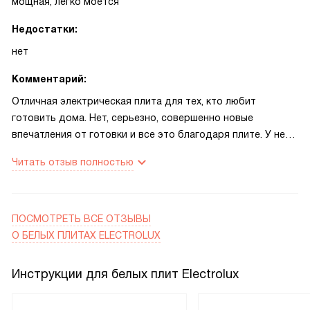
мощная, легко моется
отмывается моментально, не образуя царапин на
Недостатки:
поверхности.
нет
Комментарий:
Отличная электрическая плита для тех, кто любит
готовить дома. Нет, серьезно, совершенно новые
впечатления от готовки и все это благодаря плите. У нее
очень плавный, но в то же время быстрый нагрев. Плитка
Читать отзыв полностью
нагревается быстро, действительно быстро. То есть если
нужно обжарить лук до золотистой корочки, то можно
сперва не прокаливать сковородку, а высыпать сразу:
нагреется настолько быстро, что разницы почти нет. Ну,
ПОСМОТРЕТЬ ВСЕ ОТЗЫВЫ
палка о двух концах, конечно, нужно помешивать, чтобы
О БЕЛЫХ ПЛИТАХ ELECTROLUX
не пригорало. Но именно с этой плитой я впервые в
полной мере поняла зачем нужны разные мощности у
Инструкции для белых плит Electrolux
конфорок – разница между единичкой и тройкой
действительно чувствуется сразу. Удобная и довольно