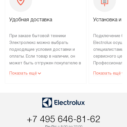
Удобная доставка
Установка и н
При заказе бытовой техники
Подключение бы
Электролюкс можно выбрать
Electrolux осуще
подходящие условия доставки и
специалистами 
оплаты. Если товар в наличии, он
сервисного цент
может быть отгружен покупателю в
Профессиональн
течение трех дней. Техника со
гарантия долгой
Показать ещё
Показать ещё
специальным лейблом
эксплуатации те
доставляется бесплатно по
техника со спец
Москве. Выезд за МКАД
подключается б
оплачивается дополнительно.
мастера за МКА
Возможна доставка товаров по
дополнительную 
России.
+7 495 646-81-62
Пн-Пт:
с 8:00 до 22:00