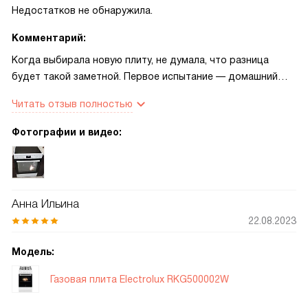
Недостатков не обнаружила.
Комментарий:
Когда выбирала новую плиту, не думала, что разница
будет такой заметной. Первое испытание — домашний
яблочный пирог по маминому рецепту — прошёл отлично:
Читать отзыв полностью
корочка равномерно пропеклась, и я не переживала, что
снизу что‑то пригорит. Раньше мне приходилось следить
Фотографии и видео:
за духовкой по нескольку раз, теперь доверяю таймеру и
часам, у меня появилось больше времени на общение с
детьми и хозяйственные мелочи. Один из вечеров
запомнился особенно: пришли гости, и я одновременно
Анна Ильина
готовила запеканку, подогревала соус на конфорке и
22.08.2023
допекала хлеб в духовке. Управление простое,
переключатели понятные, не нужно было читать длинные
Модель:
инструкции. Дисплей и таймер помогли не терять
контроль, а стеклокерамическая поверхность
Газовая плита Electrolux RKG500002W
действительно легче очищается — пятна от соуса и
брызги быстро убираются, что экономит время и силы.