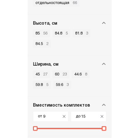
отдельностоящая
66
Высота, см
85
56
84.8
5
81.8
3
84.5
2
Ширина, см
45
27
60
23
44.6
8
59.8
5
59.6
3
Вместимость комплектов
от
до