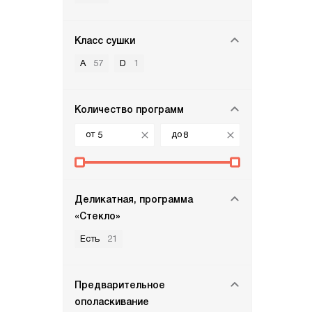
Класс сушки
A
57
D
1
Количество программ
от
до
Деликатная, программа
«Стекло»
Есть
21
Предварительное
ополаскивание