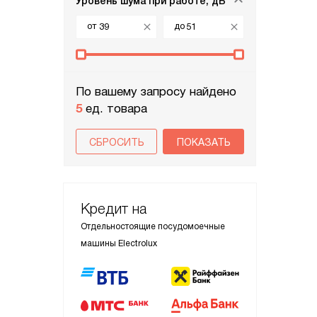
Уровень шума при работе, дБ
от
до
По вашему запросу найдено
5
ед. товара
СБРОСИТЬ
Кредит на
Отдельностоящие посудомоечные
машины Electrolux