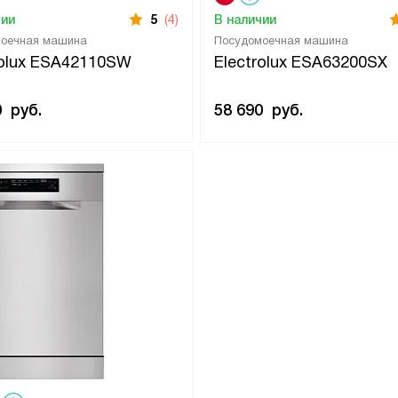
чии
5
(4)
В наличии
моечная машина
Посудомоечная машина
rolux ESA42110SW
Electrolux ESA63200SX
0
руб.
58 690
руб.