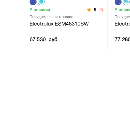
В наличии
5
(2)
В нали
Посудомоечная машина
Посудо
Electrolux ESM48310SW
Elect
67 530
руб.
77 28