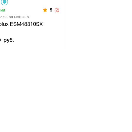
чии
5
(2)
моечная машина
rolux ESM48310SX
0
руб.