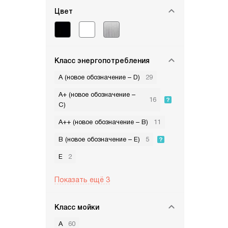
Цвет
Класс энергопотребления
A (новое обозначение – D)
29
A+ (новое обозначение –
16
С)
A++ (новое обозначение – B)
11
B (новое обозначение – E)
5
E
2
Показать ещё 3
Класс мойки
A
60