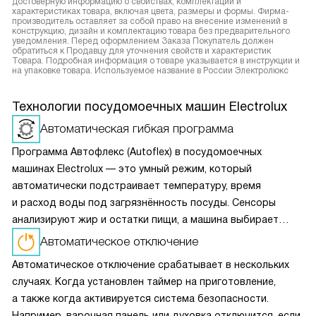
достоверную информацию о свойствах, комплектации и
характеристиках товара, включая цвета, размеры и формы. Фирма-
производитель оставляет за собой право на внесение изменений в
конструкцию, дизайн и комплектацию товара без предварительного
уведомления. Перед оформлением Заказа Покупатель должен
обратиться к Продавцу для уточнения свойств и характеристик
Товара. Подробная информация о товаре указывается в инструкции и
на упаковке товара. Используемое название в России Электролюкс
Технологии посудомоечных машин Electrolux
Автоматическая гибкая программа
Программа Автофлекс (Autoflex) в посудомоечных
машинах Electrolux — это умный режим, который
автоматически подстраивает температуру, время
и расход воды под загрязнённость посуды. Сенсоры
анализируют жир и остатки пищи, а машина выбирает
оптимальный цикл — экономя энергию и воду без потери
Автоматическое отключение
качества мойки.
Автоматическое отключение срабатывает в нескольких
случаях. Когда установлен таймер на приготовление,
а также когда активируется система безопасности.
Например, варочная панель или духовка отключится, если