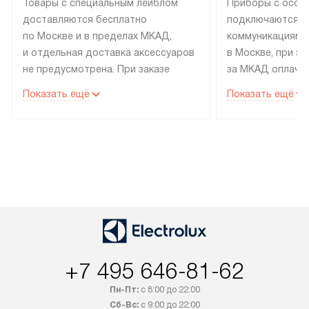
Товары с специальным лейблом
Приборы с особ
доставляются бесплатно
подключаются к
по Москве и в пределах МКАД,
коммуникациям 
и отдельная доставка аксессуаров
в Москве, при э
не предусмотрена. При заказе
за МКАД оплачив
бытовой техники от Electrolux,
Специалисты сер
Показать ещё
Показать ещё
рекомендуем обсудить
партнера заним
с менеджером удобное время
подключением б
доставки и способ оплаты. Товары
Electrolux. Устан
со статусом «В наличии» могут
профессиональн
быть отправлены покупателю
осуществляется
в течение трех дней. Если вам
плату, и дополни
интересен товар «Под заказ»,
по монтажу опла
обсудите возможность его
прайсу. Сервис 
приобретения с менеджером сайта.
гарантию 1 год 
Товары с специальным лейблом
работы и испол
+7 495 646-81-62
доставляются бесплатно
материалы. Про
по Москве в пределах МКАД,
установление, п
Пн-Пт:
с 8:00 до 22:00
и отдельная доставка аксессуаров
и регулярное об
Сб-Вс:
с 9:00 до 22:00