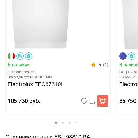
В наличии
5
(1)
В налич
Встраиваемая
Встраива
посудомоечная машина
посудомо
Electrolux EEC67310L
Electr
105 730
руб.
65 750
Описание модели
ESL 98810 RA