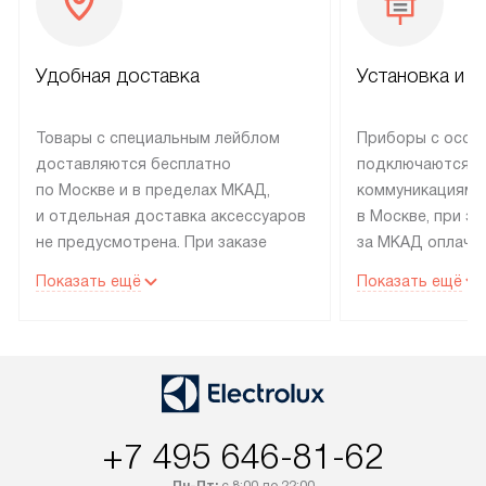
Удобная доставка
Установка и н
Товары с специальным лейблом
Приборы с особ
доставляются бесплатно
подключаются к
по Москве и в пределах МКАД,
коммуникациям 
и отдельная доставка аксессуаров
в Москве, при э
не предусмотрена. При заказе
за МКАД оплачив
бытовой техники от Electrolux,
Специалисты сер
Показать ещё
Показать ещё
рекомендуем обсудить
партнера заним
с менеджером удобное время
подключением б
доставки и способ оплаты. Товары
Electrolux. Устан
со статусом «В наличии» могут
профессиональн
быть отправлены покупателю
осуществляется
в течение трех дней. Если вам
плату, и дополни
+7 495 646-81-62
интересен товар «Под заказ»,
по монтажу опла
обсудите возможность его
прайсу. Сервис 
Пн-Пт:
с 8:00 до 22:00