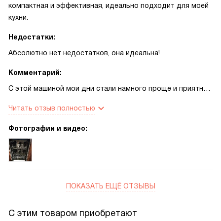
компактная и эффективная, идеально подходит для моей
кухни.
Недостатки:
Абсолютно нет недостатков, она идеальна!
Комментарий:
С этой машиной мои дни стали намного проще и приятнее!
Больше нет необходимости тратить время на мытье
Читать отзыв полностью
посуды вручную. Она вмещает до 10 комплектов посуды,
что очень удобно, когда у нас есть гости.
Фотографии и видео:
Мне нравится, что в ней есть 8 программ мойки, включая
деликатную для стекла и быструю на 30 минут.
Использование средств 3-в-1 тоже очень удобно, не
нужно каждый раз подбирать разные моющие средства.
ПОКАЗАТЬ ЕЩЁ ОТЗЫВЫ
Сушка посуды с технологией AirDry - это просто
С этим товаром приобретают
волшебство! Все выходит таким чистым и сухим, просто