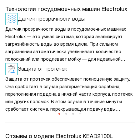
Технологии посудомоечных машин Electrolux
Датчик прозрачности воды
Датчик прозрачности воды в посудомоечных машинах
Electrolux — это умная система, которая анализирует
загрязнённость воды во время цикла. При сильном
загрязнении автоматически увеличивает количество
полосканий или продлевает мойку — для идеальной
чистоты. Если вода остаётся чистой, цикл завершается
Защита от протечек
быстрее, экономя воду и энергию. Работает незаметно,
Защита от протечек обеспечивает полноценную защиту.
но значительно повышает эффективность и адаптивность
Она сработает в случае разгерметизация барабана,
мойки под реальный уровень грязи.
переполнения поддона в нижней части корпуса, протечек
или других поломок. В этом случае в течение минуты
сработает система, перекрывающая подачу воды
в аппарат.
Отзывы о модели Electrolux KEAD2100L