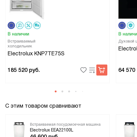
В наличии
В налич
Встраиваемый
Духовой
холодильник
Electr
Electrolux KNP7TE75S
185 520
руб.
64 570
С этим товаром сравнивают
Встраиваемая посудомоечная машина
Electrolux EEA22100L
46 600
руб.