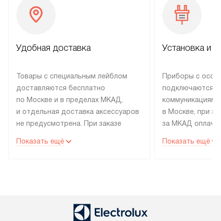
Удобная доставка
Установка и н
Товары с специальным лейблом
Приборы с особ
доставляются бесплатно
подключаются к
по Москве и в пределах МКАД,
коммуникациям 
и отдельная доставка аксессуаров
в Москве, при э
не предусмотрена. При заказе
за МКАД оплачив
бытовой техники от Electrolux,
Специалисты сер
Показать ещё
Показать ещё
рекомендуем обсудить
партнера заним
с менеджером удобное время
подключением б
доставки и способ оплаты. Товары
Electrolux. Устан
со статусом «В наличии» могут
профессиональн
быть отправлены покупателю
осуществляется
в течение трех дней. Если вам
плату, и дополни
интересен товар «Под заказ»,
по монтажу опла