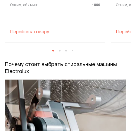
Отжим, об / мин:
1000
Отжим, о
Перейти к товару
Перейт
Почему стоит выбрать стиральные машины
Electrolux