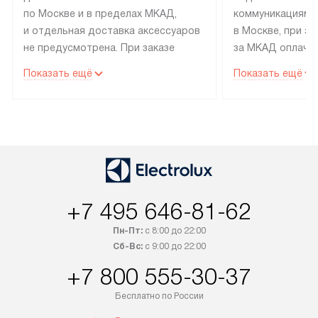
по Москве и в пределах МКАД,
коммуникациям 
и отдельная доставка аксессуаров
в Москве, при э
не предусмотрена. При заказе
за МКАД оплачив
бытовой техники от Electrolux,
Специалисты сер
Показать ещё
Показать ещё
рекомендуем обсудить
партнера заним
с менеджером удобное время
подключением б
доставки и способ оплаты. Товары
Electrolux. Устан
со статусом «В наличии» могут
профессиональн
быть отправлены покупателю
осуществляется
в течение трех дней. Если вам
плату, и дополни
интересен товар «Под заказ»,
по монтажу опла
обсудите возможность его
прайсу. Сервис 
+7 495 646-81-62
приобретения с менеджером сайта.
гарантию 1 год 
Пн-Пт:
с 8:00 до 22:00
Товары с специальным лейблом
работы и испол
Сб-Вс:
с 9:00 до 22:00
доставляются бесплатно
материалы. Про
по Москве в пределах МКАД,
установление, п
+7 800 555-30-37
и отдельная доставка аксессуаров
и регулярное об
Бесплатно по России
не предусмотрена. После 100%
обеспечивают п