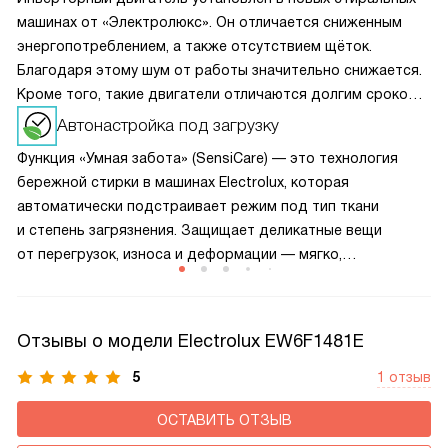
машинах от «Электролюкс». Он отличается сниженным
энергопотреблением, а также отсутствием щёток.
Благодаря этому шум от работы значительно снижается.
Кроме того, такие двигатели отличаются долгим сроком
службы и высокой износостойкостью. Поэтому техника
Автонастройка под загрузку
прослужит намного дольше.
Функция «Умная забота» (SensiCare) — это технология
бережной стирки в машинах Electrolux, которая
автоматически подстраивает режим под тип ткани
и степень загрязнения. Защищает деликатные вещи
от перегрузок, износа и деформации — мягко,
но эффективно. Идеально для шерсти, шёлка, кружев или
детской одежды.
Отзывы о модели Electrolux EW6F1481E
5
1 отзыв
ОСТАВИТЬ ОТЗЫВ