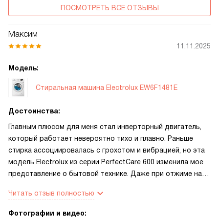
ПОСМОТРЕТЬ ВСЕ ОТЗЫВЫ
Максим
11.11.2025
Модель:
Стиральная машина Electrolux EW6F1481E
Достоинства:
Главным плюсом для меня стал инверторный двигатель,
который работает невероятно тихо и плавно. Раньше
стирка ассоциировалась с грохотом и вибрацией, но эта
модель Electrolux из серии PerfectCare 600 изменила мое
представление о бытовой технике. Даже при отжиме на
максимальных оборотах машина стоит как влитая, не
Читать отзыв полностью
«скачет» по полу и не требует постоянного контроля.
Также хочу выделить систему защиты от протечек — это
Фотографии и видео: