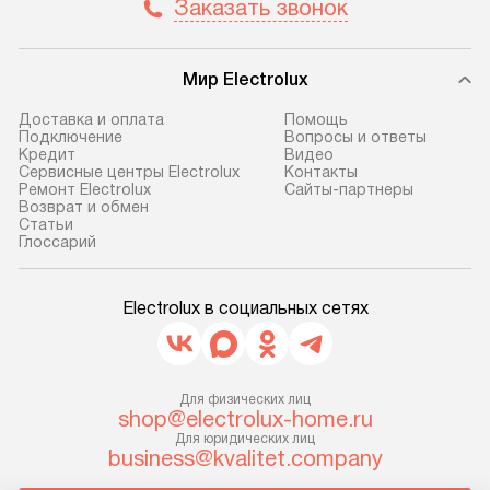
предоплаты мы бесплатно
и эффективную 
Заказать звонок
доставляем заказ
техники, предо
до представительства
ошибки и прежд
Мир Electrolux
транспортной компании в г. Москва.
Готовые коммун
Пожалуйста, уточняйте условия
предполагают, в
Доставка и оплата
Помощь
доставки у менеджера при
от категории, на
Подключение
Вопросы и ответы
Кредит
Видео
оформлении заказа.
установленной р
Сервисные центры Electrolux
Контакты
к воде, крана и 
Ремонт Electrolux
Сайты-партнеры
В оговоренный день служба
Возврат и обмен
слива. Стандарт
Cтатьи
доставки доставит упакованный
включает в себя:
Глоссарий
прибор до двери или прихожей.
транспортировоч
Если необходимо переместить
разблокировку п
Electrolux в социальных сетях
прибор до места установки,
соединение отде
пожалуйста, предварительно
монтаж техники 
уточните это с менеджером.
на место с пров
За данную услугу взимается
подключение к 
Для физических лиц
дополнительная плата. Важно
shop@electrolux-home.ru
коммуникациям, 
Для юридических лиц
учитывать, что если размеры
и консультацию 
business@kvalitet.company
прибора не позволяют ему пройти
В стандартную у