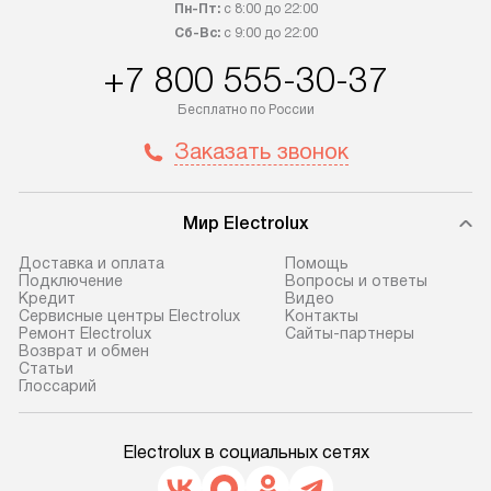
Пн-Пт:
с 8:00 до 22:00
приобретения с менеджером сайта.
гарантию 1 год 
Сб-Вс:
с 9:00 до 22:00
Товары с специальным лейблом
работы и испол
+7 800 555-30-37
доставляются бесплатно
материалы. Про
по Москве в пределах МКАД,
установление, п
Бесплатно по России
и отдельная доставка аксессуаров
и регулярное об
Заказать звонок
не предусмотрена. После 100%
обеспечивают п
предоплаты мы бесплатно
и эффективную 
доставляем заказ
техники, предо
Мир Electrolux
до представительства
ошибки и прежд
транспортной компании в г. Москва.
Готовые коммун
Доставка и оплата
Помощь
Подключение
Вопросы и ответы
Пожалуйста, уточняйте условия
предполагают, в
Кредит
Видео
доставки у менеджера при
от категории, на
Сервисные центры Electrolux
Контакты
Ремонт Electrolux
Сайты-партнеры
оформлении заказа.
установленной р
Возврат и обмен
к воде, крана и 
Cтатьи
В оговоренный день служба
Глоссарий
слива. Стандарт
доставки доставит упакованный
включает в себя:
прибор до двери или прихожей.
транспортировоч
Electrolux в социальных сетях
Если необходимо переместить
разблокировку п
прибор до места установки,