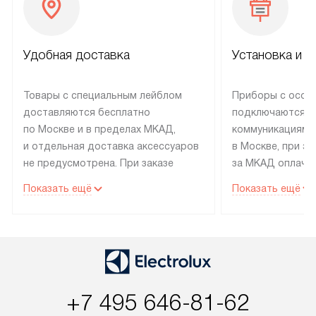
Удобная доставка
Установка и н
Товары с специальным лейблом
Приборы с особ
доставляются бесплатно
подключаются к
по Москве и в пределах МКАД,
коммуникациям 
и отдельная доставка аксессуаров
в Москве, при э
не предусмотрена. При заказе
за МКАД оплачив
бытовой техники от Electrolux,
Специалисты сер
Показать ещё
Показать ещё
рекомендуем обсудить
партнера заним
с менеджером удобное время
подключением б
доставки и способ оплаты. Товары
Electrolux. Устан
со статусом «В наличии» могут
профессиональн
быть отправлены покупателю
осуществляется
в течение трех дней. Если вам
плату, и дополни
+7 495 646-81-62
интересен товар «Под заказ»,
по монтажу опла
обсудите возможность его
прайсу. Сервис 