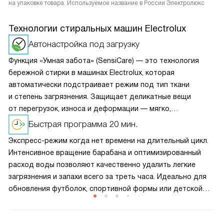
на упаковке товара. Используемое название в России Электролюкс
Технологии стиральных машин Electrolux
Автонастройка под загрузку
Функция «Умная забота» (SensiCare) — это технология
бережной стирки в машинах Electrolux, которая
автоматически подстраивает режим под тип ткани
и степень загрязнения. Защищает деликатные вещи
от перегрузок, износа и деформации — мягко,
но эффективно. Идеально для шерсти, шёлка, кружев или
Быстрая программа 20 мин.
детской одежды.
Экспресс-режим когда нет времени на длительный цикл.
Интенсивное вращение барабана и оптимизированный
расход воды позволяют качественно удалить легкие
загрязнения и запахи всего за треть часа. Идеально для
обновления футболок, спортивной формы или детской
одежды между основными стирками без ущерба для
результата.