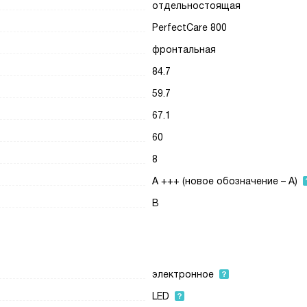
отдельностоящая
PerfectCare 800
фронтальная
84.7
59.7
67.1
60
8
A +++ (новое обозначение – A)
B
электронное
LED