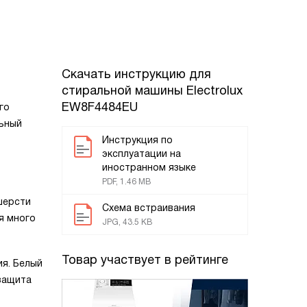
Скачать инструкцию для
стиральной машины
Electrolux
EW8F4484EU
го
льный
Инструкция по
эксплуатации на
иностранном языке
PDF, 1.46 MB
шерсти
Схема встраивания
я много
JPG, 43.5 KB
Товар участвует в рейтинге
я. Белый
защита