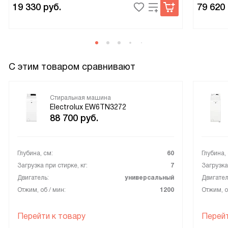
19 330
руб.
79 620
С этим товаром сравнивают
Стиральная машина
Electrolux EW6TN3272
88 700
руб.
Глубина, см:
60
Глубина,
Загрузка при стирке, кг:
7
Загрузка 
Двигатель:
универсальный
Двигател
Отжим, об / мин:
1200
Отжим, о
Перейти к товару
Перейт