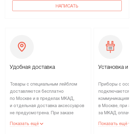
НАПИСАТЬ
Удобная доставка
Установка и н
Товары с специальным лейблом
Приборы с особ
доставляются бесплатно
подключаются к
по Москве и в пределах МКАД,
коммуникациям 
и отдельная доставка аксессуаров
в Москве, при э
не предусмотрена. При заказе
за МКАД оплачив
бытовой техники от Electrolux,
Специалисты сер
Показать ещё
Показать ещё
рекомендуем обсудить
партнера заним