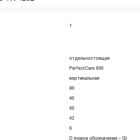
1
отдельностоящая
PerfectCare 600
вертикальная
89
40
60
42
6
D (новое обозначение – G)