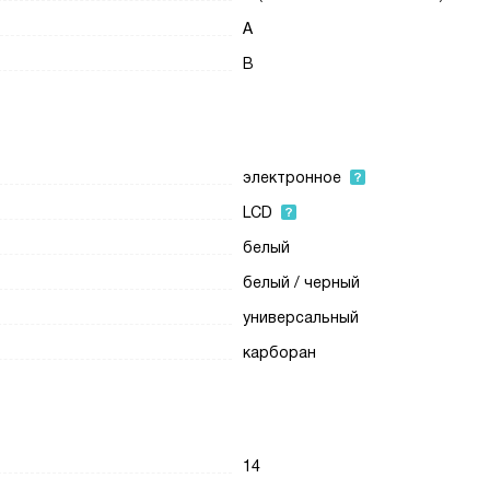
A
B
электронное
LCD
белый
белый / черный
универсальный
карборан
14