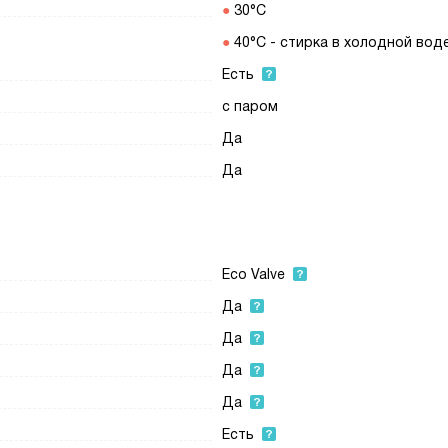
30°C
40°C - стирка в холодной вод
Есть
с паром
Да
Да
Eco Valve
Да
Да
Да
Да
Есть