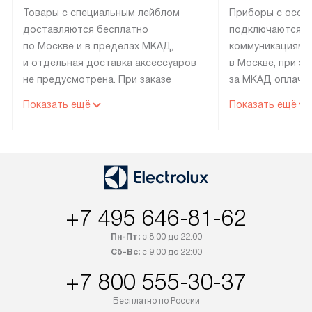
Товары с специальным лейблом
Приборы с особ
доставляются бесплатно
подключаются к
по Москве и в пределах МКАД,
коммуникациям 
и отдельная доставка аксессуаров
в Москве, при э
не предусмотрена. При заказе
за МКАД оплачив
бытовой техники от Electrolux,
Специалисты сер
Показать ещё
Показать ещё
рекомендуем обсудить
партнера заним
с менеджером удобное время
подключением б
доставки и способ оплаты. Товары
Electrolux. Устан
со статусом «В наличии» могут
профессиональн
быть отправлены покупателю
осуществляется
в течение трех дней. Если вам
плату, и дополни
+7 495 646-81-62
интересен товар «Под заказ»,
по монтажу опла
обсудите возможность его
прайсу. Сервис 
Пн-Пт:
с 8:00 до 22:00
приобретения с менеджером сайта.
гарантию 1 год 
Сб-Вс:
с 9:00 до 22:00
Товары с специальным лейблом
работы и испол
+7 800 555-30-37
доставляются бесплатно
материалы. Про
по Москве в пределах МКАД,
установление, п
Бесплатно по России