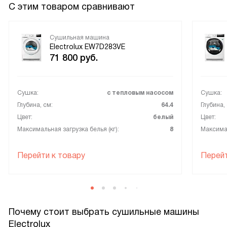
С этим товаром сравнивают
Сушильная машина
Electrolux EW7D283VE
71 800
руб.
Сушка:
с тепловым насосом
Сушка:
Глубина, см:
64.4
Глубина,
Цвет:
белый
Цвет:
Максимальная загрузка белья (кг):
8
Максимал
Перейти к товару
Перейт
Почему стоит выбрать сушильные машины
Electrolux