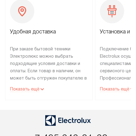
Удобная доставка
Установка и н
При заказе бытовой техники
Подключение бы
Электролюкс можно выбрать
Electrolux осуще
подходящие условия доставки и
специалистами 
оплаты. Если товар в наличии, он
сервисного цент
может быть отгружен покупателю в
Профессиональн
течение трех дней. Техника со
гарантия долгой
Показать ещё
Показать ещё
специальным лейблом
эксплуатации те
доставляется бесплатно по
техника со спец
Москве. Выезд за МКАД
подключается б
оплачивается дополнительно.
мастера за МКА
Возможна доставка товаров по
дополнительную 
России.