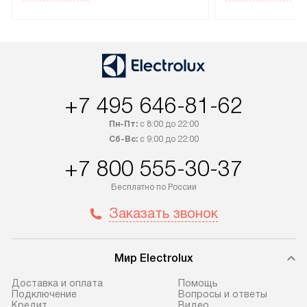
специальным лейблом
эксплуатации те
доставляется бесплатно по
техника со спец
Москве. Выезд за МКАД
подключается б
оплачивается дополнительно.
мастера за МКА
Возможна доставка товаров по
дополнительную 
России.
+7 495 646-81-62
Пн-Пт:
с 8:00 до 22:00
Сб-Вс:
с 9:00 до 22:00
+7 800 555-30-37
Бесплатно по России
Заказать звонок
Мир Electrolux
Доставка и оплата
Помощь
Подключение
Вопросы и ответы
Кредит
Видео