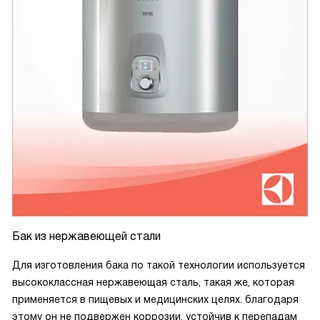
оценил надежную пенополиуретановую изоляцию,
благодаря которой вода долго остается теплой, а я могу
экономить на электричестве. Честно говоря, я не могу уже
представить свою жизнь без этого шикарного
водонагревателя. Что касается покупки в интернет-
магазине, то у меня все прошло гладко. Я заказал этот
водонагреватель и он был доставлен в оговоренные
сроки. Упаковка была крепкая и ничего не повредилось в
пути. Интернет-магазин оказался очень удобным, и я смог
легко оформить заказ. Обслуживание было отличным,
меня вежливо проконсультировали и ответили на все мои
вопросы.
Бак из нержавеющей стали
Для изготовления бака по такой технологии используется
высококлассная нержавеющая сталь, такая же, которая
применяется в пищевых и медицинских целях. благодаря
этому он не подвержен коррозии, устойчив к перепадам