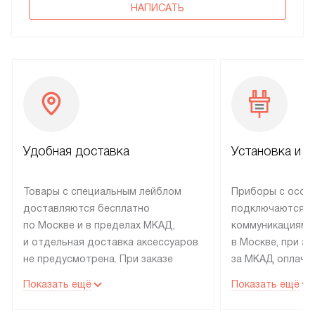
НАПИСАТЬ
Удобная доставка
Установка и н
Товары с специальным лейблом
Приборы с особ
доставляются бесплатно
подключаются к
по Москве и в пределах МКАД,
коммуникациям 
и отдельная доставка аксессуаров
в Москве, при э
не предусмотрена. При заказе
за МКАД оплачив
бытовой техники от Electrolux,
Специалисты сер
Показать ещё
Показать ещё
рекомендуем обсудить
партнера заним
с менеджером удобное время
подключением б