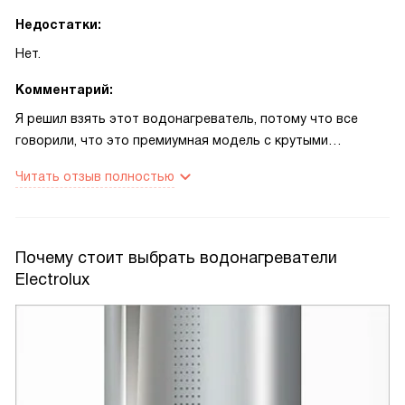
Недостатки:
Нет.
Комментарий:
Я решил взять этот водонагреватель, потому что все
говорили, что это премиумная модель с крутыми
характеристиками. И знаете что? Они были на 100%
Читать отзыв полностью
правы! Сначала о дизайне. Этот водонагреватель просто
выглядит как космический корабль! Белый и серебристый
цвета вместе создают впечатление стиля и солидности. Я
его установил на стену в ванной, и теперь каждый раз,
Почему стоит выбрать водонагреватели
когда я вижу эту красоту, я просто в восторге. И жена
Electrolux
довольна. Но это еще не все. Функциональность этого
водонагревателя тоже сногсшибательная! Я могу сам
выбирать температуру воды от 35 до 75 градусов, что
просто идеально. И объем бака в 80 литров оказался
более чем достаточным для нас троих. Плюс он надежно
защищен от перегрева и сухого нагрева, и я особенно