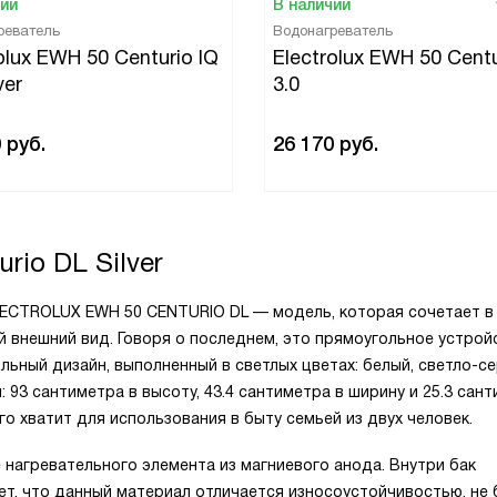
чии
В наличии
реватель
Водонагреватель
olux EWH 50 Centurio IQ
Electrolux EWH 50 Centu
ver
3.0
0
руб.
26 170
руб.
rio DL Silver
LECTROLUX EWH 50 CENTURIO DL — модель, которая сочетает в
й внешний вид. Говоря о последнем, это прямоугольное устрой
льный дизайн, выполненный в светлых цветах: белый, светло-се
 93 сантиметра в высоту, 43.4 сантиметра в ширину и 25.3 сан
го хватит для использования в быту семьей из двух человек.
нагревательного элемента из магниевого анода. Внутри бак
ет, что данный материал отличается износоустойчивостью, не