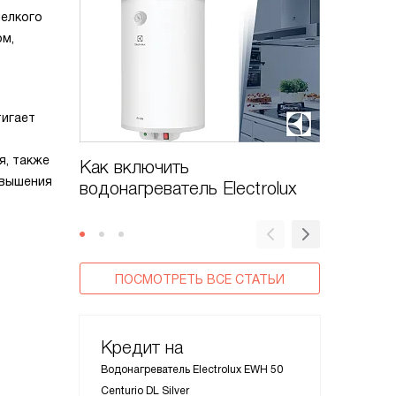
мелкого
ом,
тигает
я, также
Как включить
Как вк
овышения
водонагреватель Electrolux
Electrol
ПОСМОТРЕТЬ ВСЕ СТАТЬИ
Кредит на
Водонагреватель Electrolux EWH 50
Centurio DL Silver