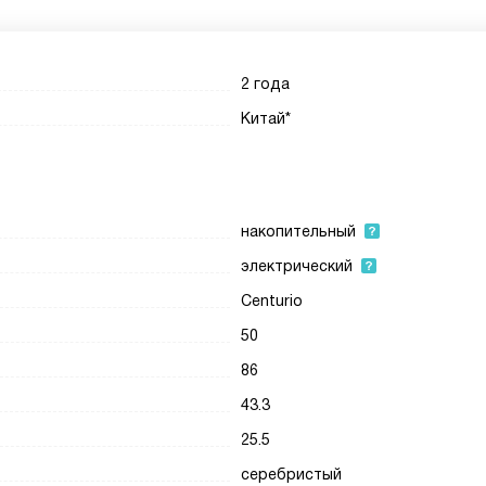
2 года
Китай*
накопительный
электрический
Centurio
50
86
43.3
25.5
серебристый