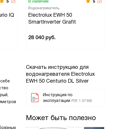
5
(2)
В наличии
5
(2)
Водонагреватель
rio IQ
Electrolux EWH 50
SmartInverter Grafit
28 040
руб.
Скачать инструкцию для
водонагревателя
Electrolux
EWH 50 Centurio DL Silver
 себе
ство
рый,
Инструкция по
эксплуатации
PDF, 1.07 MB
тиметров
Может быть полезно
 боязнью