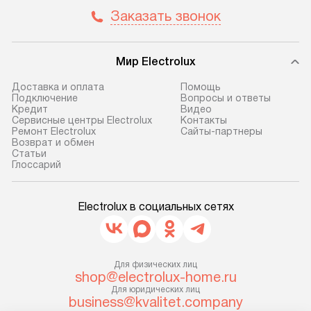
и отдельная доставка аксессуаров
и регулярное об
Заказать звонок
не предусмотрена. После 100%
обеспечивают п
предоплаты мы бесплатно
и эффективную 
доставляем заказ
техники, предо
Мир Electrolux
до представительства
ошибки и прежд
транспортной компании в г. Москва.
Готовые коммун
Доставка и оплата
Помощь
Подключение
Вопросы и ответы
Пожалуйста, уточняйте условия
предполагают, в
Кредит
Видео
доставки у менеджера при
от категории, на
Сервисные центры Electrolux
Контакты
Ремонт Electrolux
Сайты-партнеры
оформлении заказа.
установленной р
Возврат и обмен
к воде, крана и 
Cтатьи
В оговоренный день служба
Глоссарий
слива. Стандарт
доставки доставит упакованный
включает в себя:
прибор до двери или прихожей.
транспортировоч
Electrolux в социальных сетях
Если необходимо переместить
разблокировку п
прибор до места установки,
соединение отде
пожалуйста, предварительно
монтаж техники 
уточните это с менеджером.
Для физических лиц
на место с пров
shop@electrolux-home.ru
За данную услугу взимается
подключение к 
Для юридических лиц
дополнительная плата. Важно
business@kvalitet.company
коммуникациям, 