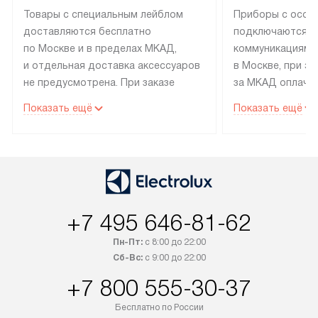
Товары с специальным лейблом
Приборы с особ
доставляются бесплатно
подключаются к
по Москве и в пределах МКАД,
коммуникациям 
и отдельная доставка аксессуаров
в Москве, при э
не предусмотрена. При заказе
за МКАД оплачив
бытовой техники от Electrolux,
Специалисты сер
Показать ещё
Показать ещё
рекомендуем обсудить
партнера заним
с менеджером удобное время
подключением б
доставки и способ оплаты. Товары
Electrolux. Устан
со статусом «В наличии» могут
профессиональн
быть отправлены покупателю
осуществляется
в течение трех дней. Если вам
плату, и дополни
+7 495 646-81-62
интересен товар «Под заказ»,
по монтажу опла
обсудите возможность его
прайсу. Сервис 
Пн-Пт:
с 8:00 до 22:00
приобретения с менеджером сайта.
гарантию 1 год 
Сб-Вс:
с 9:00 до 22:00
Товары с специальным лейблом
работы и испол
+7 800 555-30-37
доставляются бесплатно
материалы. Про
по Москве в пределах МКАД,
установление, п
Бесплатно по России